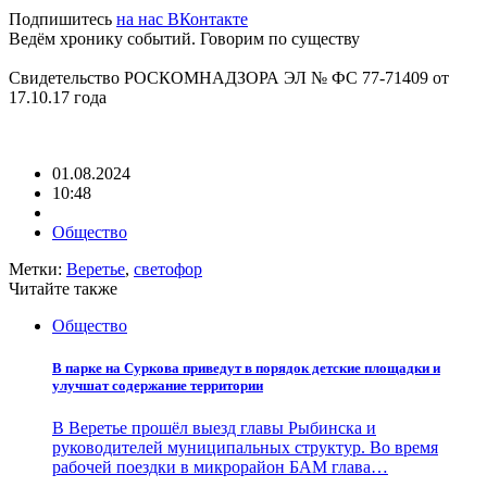
Подпишитесь
на нас ВКонтакте
Ведём хронику событий. Говорим по существу
Свидетельство РОСКОМНАДЗОРА ЭЛ № ФС 77-71409 от
17.10.17 года
01.08.2024
10:48
Общество
Метки:
Веретье
,
светофор
Читайте также
Общество
В парке на Суркова приведут в порядок детские площадки и
улучшат содержание территории
В Веретье прошёл выезд главы Рыбинска и
руководителей муниципальных структур. Во время
рабочей поездки в микрорайон БАМ глава…