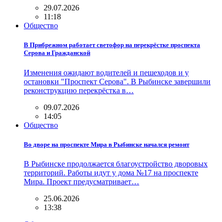
29.07.2026
11:18
Общество
В Прибрежном работает светофор на перекрёстке проспекта
Серова и Гражданской
Изменения ожидают водителей и пешеходов и у
остановки "Проспект Серова". В Рыбинске завершили
реконструкцию перекрёстка в…
09.07.2026
14:05
Общество
Во дворе на проспекте Мира в Рыбинске начался ремонт
В Рыбинске продолжается благоустройство дворовых
территорий. Работы идут у дома №17 на проспекте
Мира. Проект предусматривает…
25.06.2026
13:38