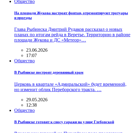
Общество
На площади Жукова настроят фонтан, отремонтируют тротуары
и проезды
Глава Рыбинска Дмитрий Рудаков рассказал о новых
планах по итогам рейда в Веретье. Территорию в районе
площади Жукова и ДС «Метеор»…
23.06.2026
17:07
Общество
В Рыбинске построят деревянный храм
Церковь в квартале «Адмиральский» будет временной,
но изменит облик Переборского тракта. …
29.05.2026
12:38
Общество
В Рыбинске готовят к сносу гаражи на улице Глебовской