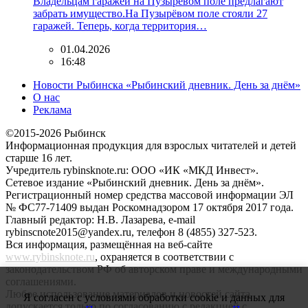
Владельцам гаражей на Пузырёвом поле предлагают
забрать имущество.На Пузырёвом поле стояли 27
гаражей. Теперь, когда территория…
01.04.2026
16:48
Новости Рыбинска «Рыбинский дневник. День за днём»
О нас
Реклама
©2015-2026 Рыбинск
Информационная продукция для взрослых читателей и детей
старше 16 лет.
Учредитель rybinsknote.ru: ООО «ИК «МКД Инвест».
Сетевое издание «Рыбинский дневник. День за днём».
Регистрационный номер средства массовой информации ЭЛ
№ ФС77-71409 выдан Роскомнадзором 17 октября 2017 года.
Главный редактор: Н.В. Лазарева, e-mail
rybinscnote2015@yandex.ru, телефон 8 (4855) 327-523.
Вся информация, размещённая на веб-сайте
www.rybinsknote.ru
, охраняется в соответствии с
законодательством РФ об авторском праве и международными
соглашениями.
Любое использование материалов и новостей сайта
Я согласен с условиями обработки cookie и данных для
допускается только по согласованию с редакцией с