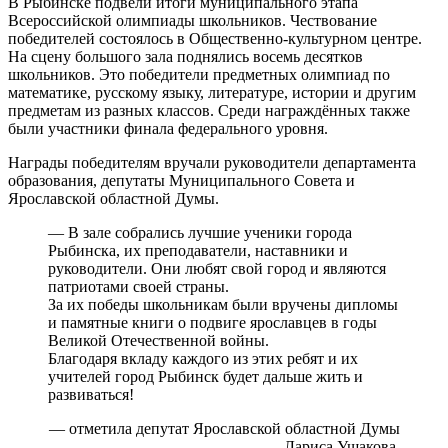
В Рыбинске подвели итоги муниципального этапа
Всероссийской олимпиады школьников. Чествование
победителей состоялось в Общественно-культурном центре.
На сцену большого зала поднялись восемь десятков
школьников. Это победители предметных олимпиад по
математике, русскому языку, литературе, истории и другим
предметам из разных классов. Среди награждённых также
были участники финала федерального уровня.
Награды победителям вручали руководители департамента
образования, депутаты Муниципального Совета и
Ярославской областной Думы.
— В зале собрались лучшие ученики города
Рыбинска, их преподаватели, наставники и
руководители. Они любят свой город и являются
патриотами своей страны.
За их победы школьникам были вручены дипломы
и памятные книги о подвиге ярославцев в годы
Великой Отечественной войны.
Благодаря вкладу каждого из этих ребят и их
учителей город Рыбинск будет дальше жить и
развиваться!
— отметила депутат Ярославской областной Думы
Лариса Ушакова.