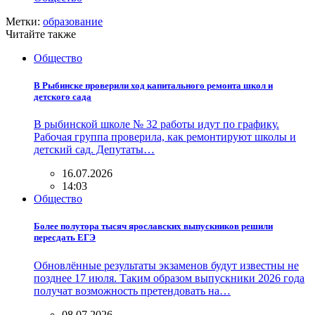
Метки:
образование
Читайте также
Общество
В Рыбинске проверили ход капитального ремонта школ и
детского сада
В рыбинской школе № 32 работы идут по графику.
Рабочая группа проверила, как ремонтируют школы и
детский сад. Депутаты…
16.07.2026
14:03
Общество
Более полутора тысяч ярославских выпускников решили
пересдать ЕГЭ
Обновлённые результаты экзаменов будут известны не
позднее 17 июля. Таким образом выпускники 2026 года
получат возможность претендовать на…
08.07.2026