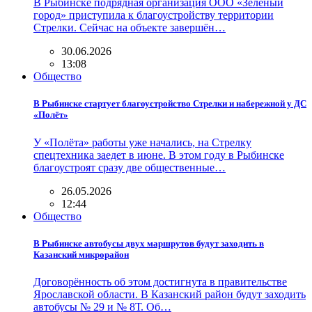
В Рыбинске подрядная организация ООО «Зелёный
город» приступила к благоустройству территории
Стрелки. Сейчас на объекте завершён…
30.06.2026
13:08
Общество
В Рыбинске стартует благоустройство Стрелки и набережной у ДС
«Полёт»
У «Полёта» работы уже начались, на Стрелку
спецтехника заедет в июне. В этом году в Рыбинске
благоустроят сразу две общественные…
26.05.2026
12:44
Общество
В Рыбинске автобусы двух маршрутов будут заходить в
Казанский микрорайон
Договорённость об этом достигнута в правительстве
Ярославской области. В Казанский район будут заходить
автобусы № 29 и № 8Т. Об…