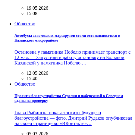
19.05.2026
15:08
Общество
Автобусы заволжских маршрутов стали останавливаться в
Казанском микрорайоне
Остановка у памятника Нобелю принимает транспорт с
12 мая. — Запустили в работу остановку на Большой
Казанской у памятника Нобелю.…
12.05.2026
15:40
Общество
Проекты благоустройства Стрелки и набережной в Северном
сданы на проверку
Глава Рыбинска показал эскизы будущего
благоустройства — фото. Дмитрий Рудаков опубликовал
на своей странице во «ВКонтакте»…
05.03.2026