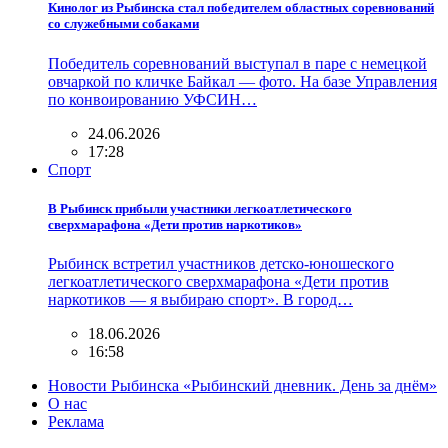
Кинолог из Рыбинска стал победителем областных соревнований
со служебными собаками
Победитель соревнований выступал в паре с немецкой
овчаркой по кличке Байкал — фото. На базе Управления
по конвоированию УФСИН…
24.06.2026
17:28
Спорт
В Рыбинск прибыли участники легкоатлетического
сверхмарафона «Дети против наркотиков»
Рыбинск встретил участников детско-юношеского
легкоатлетического сверхмарафона «Дети против
наркотиков — я выбираю спорт». В город…
18.06.2026
16:58
Новости Рыбинска «Рыбинский дневник. День за днём»
О нас
Реклама