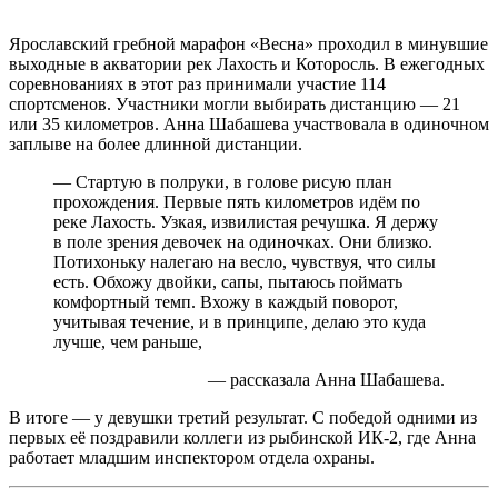
Ярославский гребной марафон «Весна» проходил в минувшие
выходные в акватории рек Лахость и Которосль. В ежегодных
соревнованиях в этот раз принимали участие 114
спортсменов. Участники могли выбирать дистанцию — 21
или 35 километров. Анна Шабашева участвовала в одиночном
заплыве на более длинной дистанции.
— Стартую в полруки, в голове рисую план
прохождения. Первые пять километров идём по
реке Лахость. Узкая, извилистая речушка. Я держу
в поле зрения девочек на одиночках. Они близко.
Потихоньку налегаю на весло, чувствуя, что силы
есть. Обхожу двойки, сапы, пытаюсь поймать
комфортный темп. Вхожу в каждый поворот,
учитывая течение, и в принципе, делаю это куда
лучше, чем раньше,
— рассказала Анна Шабашева.
В итоге — у девушки третий результат. С победой одними из
первых её поздравили коллеги из рыбинской ИК-2, где Анна
работает младшим инспектором отдела охраны.