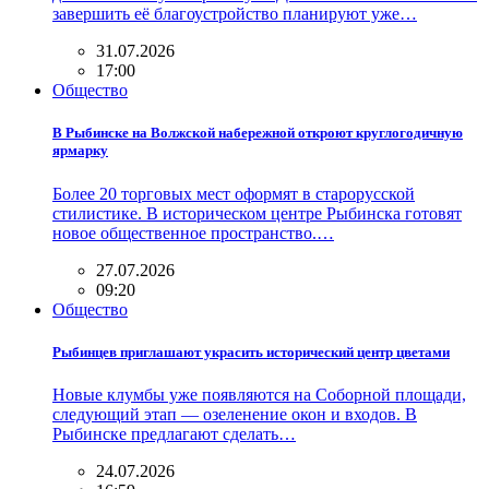
завершить её благоустройство планируют уже…
31.07.2026
17:00
Общество
В Рыбинске на Волжской набережной откроют круглогодичную
ярмарку
Более 20 торговых мест оформят в старорусской
стилистике. В историческом центре Рыбинска готовят
новое общественное пространство.…
27.07.2026
09:20
Общество
Рыбинцев приглашают украсить исторический центр цветами
Новые клумбы уже появляются на Соборной площади,
следующий этап — озеленение окон и входов. В
Рыбинске предлагают сделать…
24.07.2026