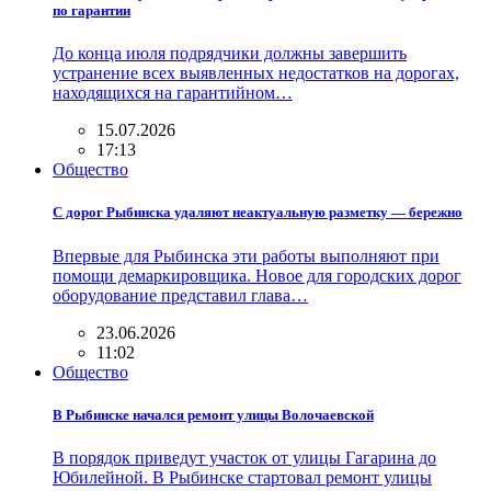
по гарантии
До конца июля подрядчики должны завершить
устранение всех выявленных недостатков на дорогах,
находящихся на гарантийном…
15.07.2026
17:13
Общество
С дорог Рыбинска удаляют неактуальную разметку — бережно
Впервые для Рыбинска эти работы выполняют при
помощи демаркировщика. Новое для городских дорог
оборудование представил глава…
23.06.2026
11:02
Общество
В Рыбинске начался ремонт улицы Волочаевской
В порядок приведут участок от улицы Гагарина до
Юбилейной. В Рыбинске стартовал ремонт улицы