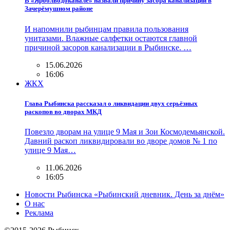
В «Яроблводоканале» назвали причину засора канализации в
Зачерёмушном районе
И напомнили рыбинцам правила пользования
унитазами. Влажные салфетки остаются главной
причиной засоров канализации в Рыбинске. …
15.06.2026
16:06
ЖКХ
Глава Рыбинска рассказал о ликвидации двух серьёзных
раскопов во дворах МКД
Повезло дворам на улице 9 Мая и Зои Космодемьянской.
Давний раскоп ликвидировали во дворе домов № 1 по
улице 9 Мая…
11.06.2026
16:05
Новости Рыбинска «Рыбинский дневник. День за днём»
О нас
Реклама