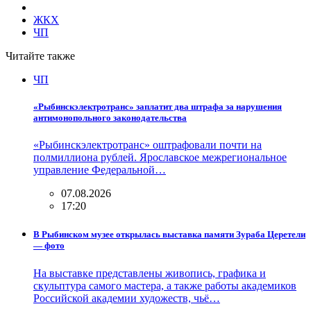
ЖКХ
ЧП
Читайте также
ЧП
«Рыбинскэлектротранс» заплатит два штрафа за нарушения
антимонопольного законодательства
«Рыбинскэлектротранс» оштрафовали почти на
полмиллиона рублей. Ярославское межрегиональное
управление Федеральной…
07.08.2026
17:20
В Рыбинском музее открылась выставка памяти Зураба Церетели
— фото
На выставке представлены живопись, графика и
скульптура самого мастера, а также работы академиков
Российской академии художеств, чьё…