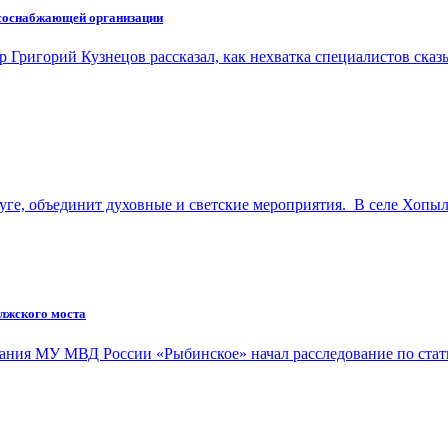
рсоснабжающей организации
 Григорий Кузнецов рассказал, как нехватка специалистов сказ
уге, объединит духовные и светские мероприятия. В селе Хопы
олжского моста
знания МУ МВД России «Рыбинское» начал расследование по ста