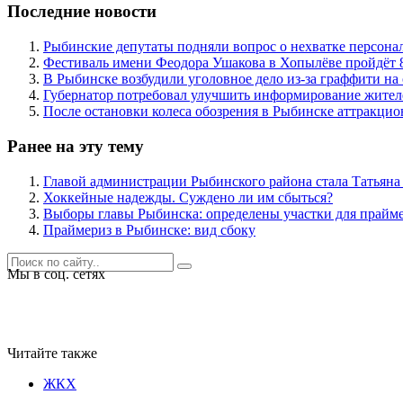
Последние новости
Рыбинские депутаты подняли вопрос о нехватке персона
Фестиваль имени Феодора Ушакова в Хопылёве пройдёт 8
В Рыбинске возбудили уголовное дело из-за граффити на
Губернатор потребовал улучшить информирование жител
После остановки колеса обозрения в Рыбинске аттракцио
Ранее на эту тему
Главой администрации Рыбинского района стала Татьян
Хоккейные надежды. Суждено ли им сбыться?
Выборы главы Рыбинска: определены участки для прайм
Праймериз в Рыбинске: вид сбоку
Мы в соц. сетях
Читайте также
ЖКХ