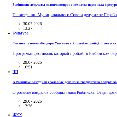
Рыбинские депутаты подняли вопрос о нехватке персонала в ресу
На заседании Муниципального Совета депутат от Перебор
30.07.2026
13:27
Культура
Фестиваль имени Феодора Ушакова в Хопылёве пройдёт 8 августа
Программа фестиваля, который пройдёт в Рыбинском окр
29.07.2026
16:51
ЧП
В Рыбинске возбудили уголовное дело из-за граффити на опорах В
О розыске вандалов сообщил глава Рыбинска. Отдел до
29.07.2026
13:26
ЖКХ