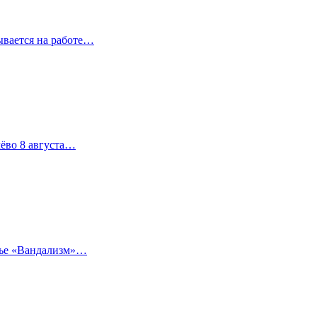
ывается на работе…
лёво 8 августа…
тье «Вандализм»…