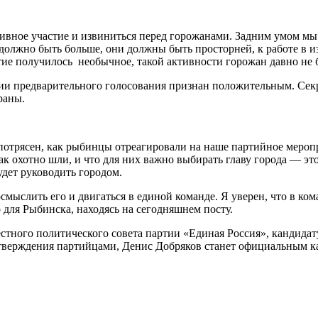
ивное участие и извиниться перед горожанами. Задним умом мы 
 должно быть больше, они должны быть просторней, к работе в 
тие получилось необычное, такой активности горожан давно не 
нии предварительного голосования признан положительным. Сек
раны.
трясен, как рыбинцы отреагировали на наше партийное меропри
ак охотно шли, и что для них важно выбирать главу города — эт
удет руководить городом.
смыслить его и двигаться в единой команде. Я уверен, что в ко
 для Рыбинска, находясь на сегодняшнем посту.
стного политического совета партии «Единая Россия», кандидат
 утверждения партийцами, Денис Добряков станет официальным 