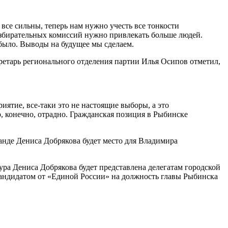
все сильны, теперь нам нужно учесть все тонкости
избирательных комиссий нужно привлекать больше людей.
было. Выводы на будущее мы сделаем.
ретарь регионального отделения партии Илья Осипов отметил,
ятие, все-таки это не настоящие выборы, а это
о, конечно, отрадно. Гражданская позиция в Рыбинске
манде Дениса Добрякова будет место для Владимира
ура Дениса Добрякова будет представлена делегатам городской
кандидатом от «Единой России» на должность главы Рыбинска