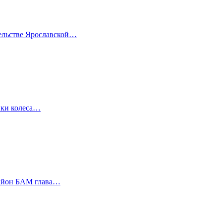
тельстве Ярославской…
вки колеса…
район БАМ глава…