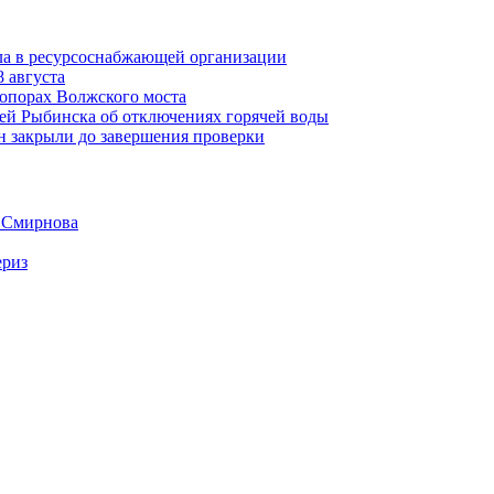
ла в ресурсоснабжающей организации
 августа
 опорах Волжского моста
ей Рыбинска об отключениях горячей воды
н закрыли до завершения проверки
а Смирнова
ериз