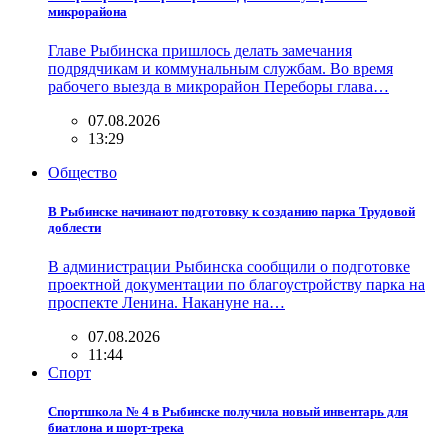
микрорайона
Главе Рыбинска пришлось делать замечания
подрядчикам и коммунальным службам. Во время
рабочего выезда в микрорайон Переборы глава…
07.08.2026
13:29
Общество
В Рыбинске начинают подготовку к созданию парка Трудовой
доблести
В администрации Рыбинска сообщили о подготовке
проектной документации по благоустройству парка на
проспекте Ленина. Накануне на…
07.08.2026
11:44
Спорт
Спортшкола № 4 в Рыбинске получила новый инвентарь для
биатлона и шорт-трека