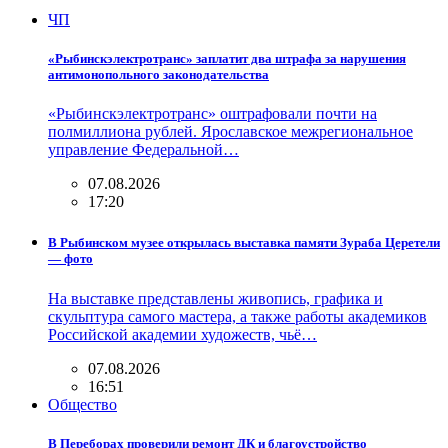
ЧП
«Рыбинскэлектротранс» заплатит два штрафа за нарушения
антимонопольного законодательства
«Рыбинскэлектротранс» оштрафовали почти на
полмиллиона рублей. Ярославское межрегиональное
управление Федеральной…
07.08.2026
17:20
В Рыбинском музее открылась выставка памяти Зураба Церетели
— фото
На выставке представлены живопись, графика и
скульптура самого мастера, а также работы академиков
Российской академии художеств, чьё…
07.08.2026
16:51
Общество
В Переборах проверили ремонт ДК и благоустройство