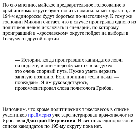
По его мнению, майское предварительное голосование в
«рыбинском» округе будет носить номинальный характер, а в
194-м единороссы будут бороться по-настоящему. К тому же
господин Миклин считает, что в случае проигрыша одного из
политиков нельзя исключать и сценарий, по которому
проигравший в «ярославском» округе пойдет на выборы в
Госдуму от другой партии.
— Истории, когда проигравших кандидатов ловят
на подлете, и они «переобуваются в воздухе» —
это очень спорный путь. Нужно уметь держать
занятую позицию. Есть принцип «если начал —
побеждай». Я им руководствуюсь, —
прокомментировал слова политолога Грибов.
Напомним, что кроме политических тяжеловесов в списке
участников
праймериз
уже зарегистрирован врач-онколог из
Ярославля
Дмитрий Петровский
. Известных единороссов в
списке кандидатов по 195-му округу пока нет.