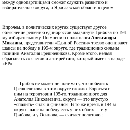
между однопартийцами сможет служить развитию и
избирательного округа, и Ярославской области в целом.
Впрочем, в политических кругах существует другое
объяснение решению единороссов выдвинуть Грибова по 194-
му избирательному. По мнению политолога
Александра
Миклина
, представители «Единой России» трезво оценивают
шансы на победу в 195-м округе, где традиционно сильны
позиции Анатолия Грешневикова. Кроме этого, нельзя
сбрасывать со счетов и антирейтинг, который имеет в народе
«ЕР».
— Грибов не может не понимать, что победить
Грешневикова в этом округе сложно. Бороться с
ним на территории 195-го, традиционного для
Анатолия Николаевича, округа — это впустую
«спалить» силы и финансы. В то же время, в 194-м
округе шанс на победу есть у них обоих — и у
Грибова, и у Осипова, — считает политолог.