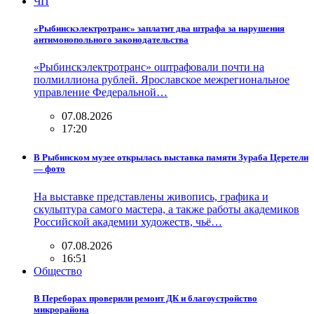
ЧП
«Рыбинскэлектротранс» заплатит два штрафа за нарушения
антимонопольного законодательства
«Рыбинскэлектротранс» оштрафовали почти на
полмиллиона рублей. Ярославское межрегиональное
управление Федеральной…
07.08.2026
17:20
В Рыбинском музее открылась выставка памяти Зураба Церетели
— фото
На выставке представлены живопись, графика и
скульптура самого мастера, а также работы академиков
Российской академии художеств, чьё…
07.08.2026
16:51
Общество
В Переборах проверили ремонт ДК и благоустройство
микрорайона