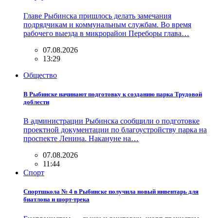
Главе Рыбинска пришлось делать замечания
подрядчикам и коммунальным службам. Во время
рабочего выезда в микрорайон Переборы глава…
07.08.2026
13:29
Общество
В Рыбинске начинают подготовку к созданию парка Трудовой
доблести
В администрации Рыбинска сообщили о подготовке
проектной документации по благоустройству парка на
проспекте Ленина. Накануне на…
07.08.2026
11:44
Спорт
Спортшкола № 4 в Рыбинске получила новый инвентарь для
биатлона и шорт-трека