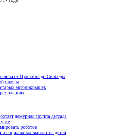
.17 года
калова от Пушкина до Свободы
ой школы
 старых автопокрышек
рёх зданиях
ботает дежурная группа детсада
курсе
мировать роботов
 и социальных выплат на детей