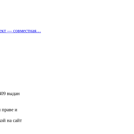
оект — совместная…
409 выдан
м праве и
ой на сайт