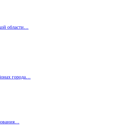
ской области…
айонах города…
внования…