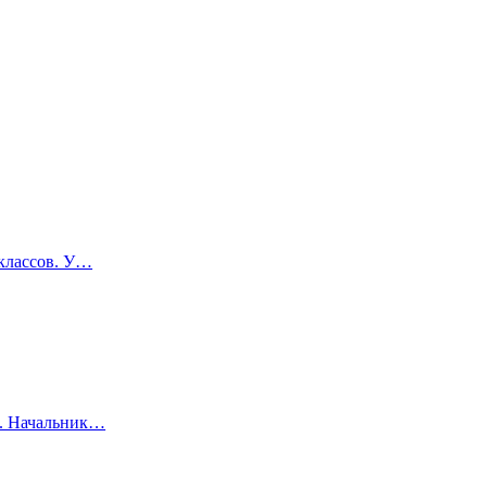
 классов. У…
а. Начальник…