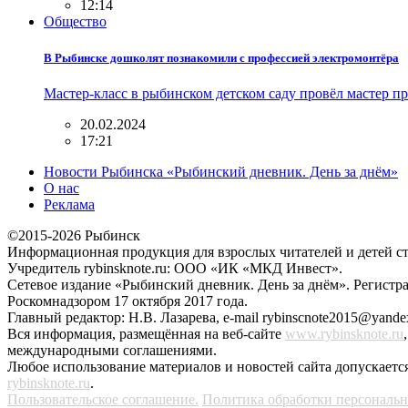
12:14
Общество
В Рыбинске дошколят познакомили с профессией электромонтёра
Мастер-класс в рыбинском детском саду провёл мастер
20.02.2024
17:21
Новости Рыбинска «Рыбинский дневник. День за днём»
О нас
Реклама
©2015-2026 Рыбинск
Информационная продукция для взрослых читателей и детей ст
Учредитель rybinsknote.ru: ООО «ИК «МКД Инвест».
Сетевое издание «Рыбинский дневник. День за днём». Регис
Роскомнадзором 17 октября 2017 года.
Главный редактор: Н.В. Лазарева, e-mail rybinscnote2015@yandex
Вся информация, размещённая на веб-сайте
www.rybinsknote.ru
международными соглашениями.
Любое использование материалов и новостей сайта допускается
rybinsknote.ru
.
Пользовательское соглашение.
Политика обработки персональ