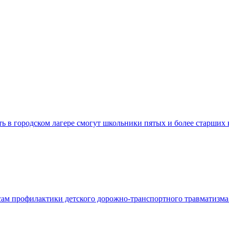
ть в городском лагере смогут школьники пятых и более старших
сам профилактики детского дорожно-транспортного травматизм