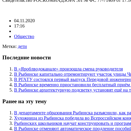
Свидетельство РОСКОМНАДЗОРА ЭЛ № ФС 77-71409 от 17.10
04.11.2020
17:16
Общество
Метки:
дети
Последние новости
В «Яроблводоканале» произошла смена руководителя
В Рыбинске капитально отремонтируют участок улицы Ч
В РГАТУ состоялся первый выпуск Передовой инженерн
В Рыбинске временно приостановили бесплатный приём
В Рыбинске архитектурную подсветку установят ещё на т
Ранее на эту тему
В департаменте образования Рыбинска разъяснили, как ра
Художница из Рыбинска победила во Всероссийском кон
Рыбинских школьников научат конструировать и програм
В Рыбинске отменяют автоматическое продление пособий