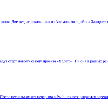
17 июня. Две недели школьники из Акимовского района Запорож
дадут старт новому сезону проекта «Ярлето». 1 июня в разных р
 После нескольких лет перерыва в Рыбинск возвращаются соре