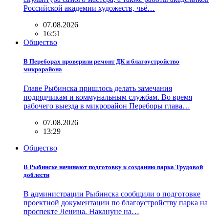
Российской академии художеств, чьё…
07.08.2026
16:51
Общество
В Переборах проверили ремонт ДК и благоустройство
микрорайона
Главе Рыбинска пришлось делать замечания
подрядчикам и коммунальным службам. Во время
рабочего выезда в микрорайон Переборы глава…
07.08.2026
13:29
Общество
В Рыбинске начинают подготовку к созданию парка Трудовой
доблести
В администрации Рыбинска сообщили о подготовке
проектной документации по благоустройству парка на
проспекте Ленина. Накануне на…