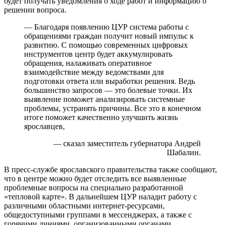
будет получать уведомления о ходе работ и информацию о
решении вопроса.
— Благодаря появлению ЦУР система работы с
обращениями граждан получит новый импульс к
развитию. С помощью современных цифровых
инструментов центр будет аккумулировать
обращения, налаживать оперативное
взаимодействие между ведомствами для
подготовки ответа или выработки решения. Ведь
большинство запросов — это болевые точки. Их
выявление поможет анализировать системные
проблемы, устранять причины. Все это в конечном
итоге поможет качественно улучшить жизнь
ярославцев,
— сказал заместитель губернатора Андрей
Шабалин.
В пресс-службе ярославского правительства также сообщают,
что в центре можно будет отследить все выявленные
проблемные вопросы на специально разработанной
«тепловой карте». В дальнейшем ЦУР наладит работу с
различными областными интернет-ресурсами,
общедоступными группами в мессенджерах, а также с
горячими линиями, организованными органами