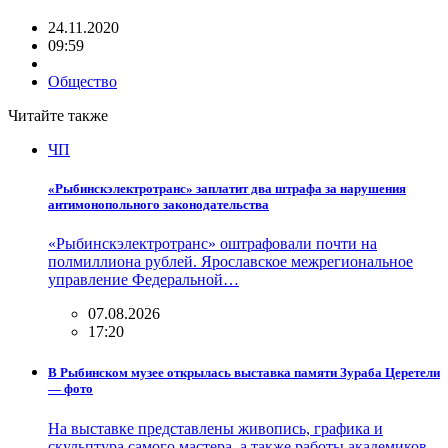
24.11.2020
09:59
Общество
Читайте также
ЧП
«Рыбинскэлектротранс» заплатит два штрафа за нарушения
антимонопольного законодательства
«Рыбинскэлектротранс» оштрафовали почти на
полмиллиона рублей. Ярославское межрегиональное
управление Федеральной…
07.08.2026
17:20
В Рыбинском музее открылась выставка памяти Зураба Церетели
— фото
На выставке представлены живопись, графика и
скульптура самого мастера, а также работы академиков