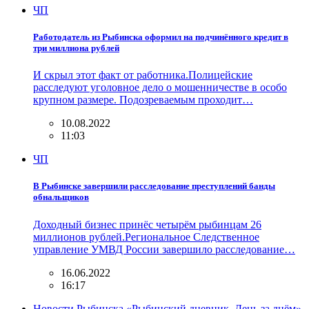
ЧП
Работодатель из Рыбинска оформил на подчинённого кредит в
три миллиона рублей
И скрыл этот факт от работника.Полицейские
расследуют уголовное дело о мошенничестве в особо
крупном размере. Подозреваемым проходит…
10.08.2022
11:03
ЧП
В Рыбинске завершили расследование преступлений банды
обнальщиков
Доходный бизнес принёс четырём рыбинцам 26
миллионов рублей.Региональное Следственное
управление УМВД России завершило расследование…
16.06.2022
16:17
Новости Рыбинска «Рыбинский дневник. День за днём»