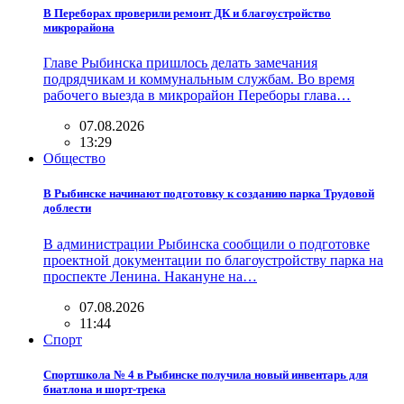
В Переборах проверили ремонт ДК и благоустройство
микрорайона
Главе Рыбинска пришлось делать замечания
подрядчикам и коммунальным службам. Во время
рабочего выезда в микрорайон Переборы глава…
07.08.2026
13:29
Общество
В Рыбинске начинают подготовку к созданию парка Трудовой
доблести
В администрации Рыбинска сообщили о подготовке
проектной документации по благоустройству парка на
проспекте Ленина. Накануне на…
07.08.2026
11:44
Спорт
Спортшкола № 4 в Рыбинске получила новый инвентарь для
биатлона и шорт-трека