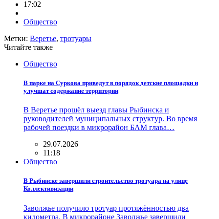
17:02
Общество
Метки:
Веретье
,
тротуары
Читайте также
Общество
В парке на Суркова приведут в порядок детские площадки и
улучшат содержание территории
В Веретье прошёл выезд главы Рыбинска и
руководителей муниципальных структур. Во время
рабочей поездки в микрорайон БАМ глава…
29.07.2026
11:18
Общество
В Рыбинске завершили строительство тротуара на улице
Коллективизации
Заволжье получило тротуар протяжённостью два
километра. В микрорайоне Заволжье завершили