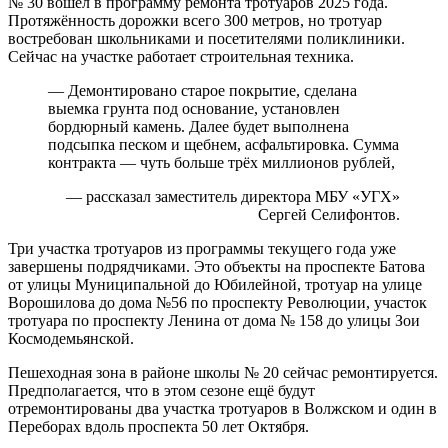
№ 30 вошёл в программу ремонта тротуаров 2025 года.
Протяжённость дорожки всего 300 метров, но тротуар
востребован школьниками и посетителями поликлиники.
Сейчас на участке работает строительная техника.
— Демонтировано старое покрытие, сделана
выемка грунта под основание, установлен
бордюрный камень. Далее будет выполнена
подсыпка песком и щебнем, асфальтировка. Сумма
контракта — чуть больше трёх миллионов рублей,
— рассказал заместитель директора МБУ «УГХ»
Сергей Селифонтов.
Три участка тротуаров из программы текущего года уже
завершены подрядчиками. Это объекты на проспекте Батова
от улицы Муниципальной до Юбилейной, тротуар на улице
Ворошилова до дома №56 по проспекту Революции, участок
тротуара по проспекту Ленина от дома № 158 до улицы Зои
Космодемьянской.
Пешеходная зона в районе школы № 20 сейчас ремонтируется.
Предполагается, что в этом сезоне ещё будут
отремонтированы два участка тротуаров в Волжском и один в
Переборах вдоль проспекта 50 лет Октября.