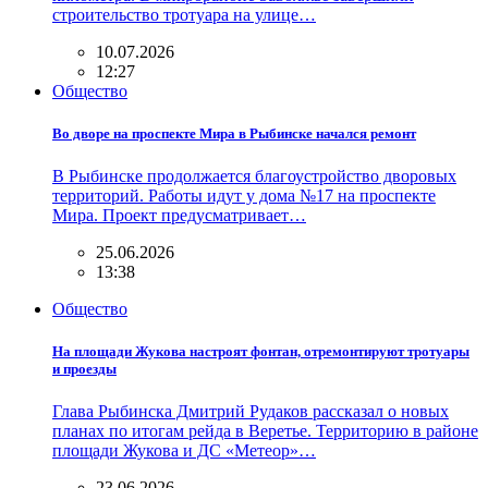
строительство тротуара на улице…
10.07.2026
12:27
Общество
Во дворе на проспекте Мира в Рыбинске начался ремонт
В Рыбинске продолжается благоустройство дворовых
территорий. Работы идут у дома №17 на проспекте
Мира. Проект предусматривает…
25.06.2026
13:38
Общество
На площади Жукова настроят фонтан, отремонтируют тротуары
и проезды
Глава Рыбинска Дмитрий Рудаков рассказал о новых
планах по итогам рейда в Веретье. Территорию в районе
площади Жукова и ДС «Метеор»…
23.06.2026