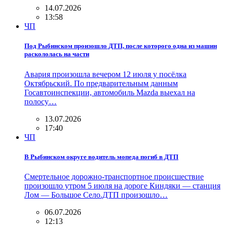
14.07.2026
13:58
ЧП
Под Рыбинском произошло ДТП, после которого одна из машин
раскололась на части
Авария произошла вечером 12 июля у посёлка
Октябрьский. По предварительным данным
Госавтоинспекции, автомобиль Mazda выехал на
полосу…
13.07.2026
17:40
ЧП
В Рыбинском округе водитель мопеда погиб в ДТП
Смертельное дорожно-транспортное происшествие
произошло утром 5 июля на дороге Киндяки — станция
Лом — Большое Село.ДТП произошло…
06.07.2026
12:13