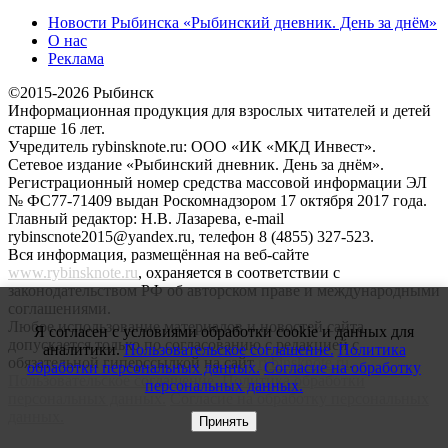
Новости Рыбинска «Рыбинский дневник. День за днём»
О нас
Реклама
©2015-2026 Рыбинск
Информационная продукция для взрослых читателей и детей
старше 16 лет.
Учредитель rybinsknote.ru: ООО «ИК «МКД Инвест».
Сетевое издание «Рыбинский дневник. День за днём».
Регистрационный номер средства массовой информации ЭЛ
№ ФС77-71409 выдан Роскомнадзором 17 октября 2017 года.
Главный редактор: Н.В. Лазарева, e-mail
rybinscnote2015@yandex.ru, телефон 8 (4855) 327-523.
Вся информация, размещённая на веб-сайте
www.rybinsknote.ru
, охраняется в соответствии с
законодательством РФ об авторском праве и международными
соглашениями.
Любое использование материалов и новостей сайта
Я согласен с условиями обработки cookie и данных для
допускается только по согласованию с редакцией с
аналитики.
Пользовательское соглашение.
Политика
обязательной гиперссылкой на сайт
rybinsknote.ru
.
обработки персональных данных.
Согласие на обработку
Пользовательское соглашение.
Политика обработки
персональных данных.
персональных данных.
Согласие на обработку персональных
данных.
Принять