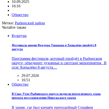
10.09.2025
16:16
Общество
Метки:
Рыбинский район
Читайте также
Культура
Фестиваль имени Феодора Ушакова в Хопылёве пройдёт 8
августа
Программа фестиваля, который пройдёт в Рыбинском
округе, объединит духовные и светские мероприятия. В
селе Хопылёво 8 августа…
29.07.2026
16:51
Общество
В Спас-Ухре Рыбинского округа подвели итоги первого этапа
проекта восстановления Никольского храма
В храме, где был крещён преподобный Серафим