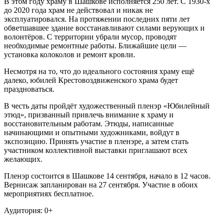
В этом году храму в Шашкове исполняется 250 лет. С 1930-х
до 2020 года храм не действовал и никак не
эксплуатировался. На протяжении последних пяти лет
обветшавшее здание восстанавливают силами верующих и
волонтёров. С территории убрали мусор, проводят
необходимые ремонтные работы. Ближайшие цели —
установка колоколов и ремонт кровли.
Несмотря на то, что до идеального состояния храму ещё
далеко, юбилей Крестовоздвиженского храма будет
праздноваться.
В честь даты пройдёт художественный пленэр «Юбилейный
этюд», призванный привлечь внимание к храму и
восстановительным работам. Этюды, написанные
начинающими и опытными художниками, войдут в
экспозицию. Принять участие в пленэре, а затем стать
участником коллективной выставки приглашают всех
желающих.
Пленэр состоится в Шашкове 14 сентября, начало в 12 часов.
Вернисаж запланирован на 27 сентября. Участие в обоих
мероприятиях бесплатное.
Аудитория: 0+