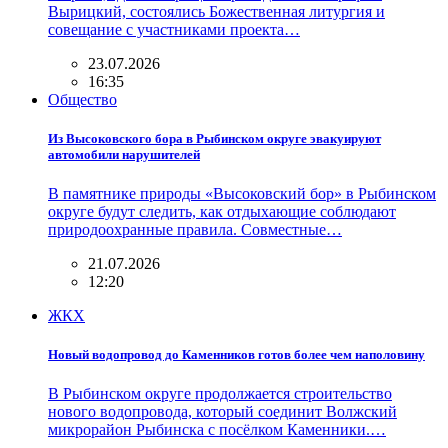
Вырицкий, состоялись Божественная литургия и
совещание с участниками проекта…
23.07.2026
16:35
Общество
Из Высоковского бора в Рыбинском округе эвакуируют
автомобили нарушителей
В памятнике природы «Высоковский бор» в Рыбинском
округе будут следить, как отдыхающие соблюдают
природоохранные правила. Совместные…
21.07.2026
12:20
ЖКХ
Новый водопровод до Каменников готов более чем наполовину
В Рыбинском округе продолжается строительство
нового водопровода, который соединит Волжский
микрорайон Рыбинска с посёлком Каменники.…