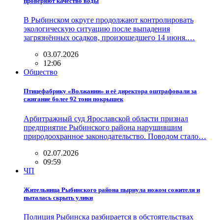
проверяют качество воды
В Рыбинском округе продолжают контролировать
экологическую ситуацию после выпадения
загрязнённых осадков, произошедшего 14 июня.…
03.07.2026
12:06
Общество
Птицефабрику «Волжанин» и её директора оштрафовали за
сжигание более 92 тонн покрышек
Арбитражный суд Ярославской области признал
предприятие Рыбинского района нарушившим
природоохранное законодательство. Поводом стало…
02.07.2026
09:59
ЧП
Жительница Рыбинского района пырнула ножом сожителя и
пыталась скрыть улики
Полиция Рыбинска разбирается в обстоятельствах