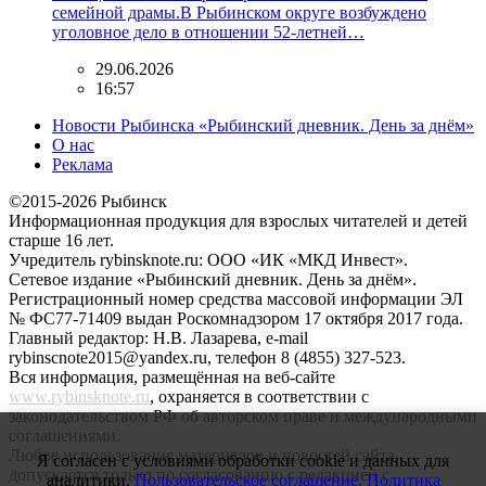
семейной драмы.В Рыбинском округе возбуждено
уголовное дело в отношении 52-летней…
29.06.2026
16:57
Новости Рыбинска «Рыбинский дневник. День за днём»
О нас
Реклама
©2015-2026 Рыбинск
Информационная продукция для взрослых читателей и детей
старше 16 лет.
Учредитель rybinsknote.ru: ООО «ИК «МКД Инвест».
Сетевое издание «Рыбинский дневник. День за днём».
Регистрационный номер средства массовой информации ЭЛ
№ ФС77-71409 выдан Роскомнадзором 17 октября 2017 года.
Главный редактор: Н.В. Лазарева, e-mail
rybinscnote2015@yandex.ru, телефон 8 (4855) 327-523.
Вся информация, размещённая на веб-сайте
www.rybinsknote.ru
, охраняется в соответствии с
законодательством РФ об авторском праве и международными
соглашениями.
Любое использование материалов и новостей сайта
Я согласен с условиями обработки cookie и данных для
допускается только по согласованию с редакцией с
аналитики.
Пользовательское соглашение.
Политика