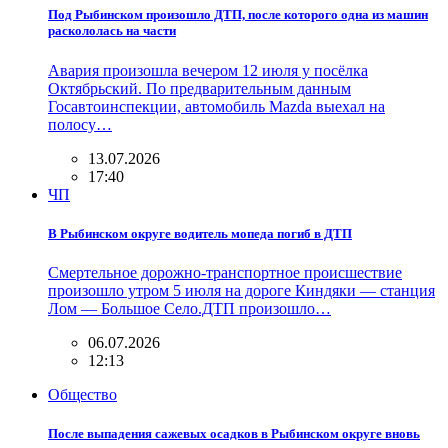
Под Рыбинском произошло ДТП, после которого одна из машин
раскололась на части
Авария произошла вечером 12 июля у посёлка
Октябрьский. По предварительным данным
Госавтоинспекции, автомобиль Mazda выехал на
полосу…
13.07.2026
17:40
ЧП
В Рыбинском округе водитель мопеда погиб в ДТП
Смертельное дорожно-транспортное происшествие
произошло утром 5 июля на дороге Киндяки — станция
Лом — Большое Село.ДТП произошло…
06.07.2026
12:13
Общество
После выпадения сажевых осадков в Рыбинском округе вновь