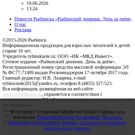
19.06.2026
13:24
Новости Рыбинска «Рыбинский дневник. День за днём»
О нас
Реклама
©2015-2026 Рыбинск
Информационная продукция для взрослых читателей и детей
старше 16 лет.
Учредитель rybinsknote.ru: ООО «ИК «МКД Инвест».
Сетевое издание «Рыбинский дневник. День за днём».
Регистрационный номер средства массовой информации ЭЛ
№ ФС77-71409 выдан Роскомнадзором 17 октября 2017 года.
Главный редактор: Н.В. Лазарева, e-mail
rybinscnote2015@yandex.ru, телефон 8 (4855) 327-523.
Вся информация, размещённая на веб-сайте
www.rybinsknote.ru
, охраняется в соответствии с
законодательством РФ об авторском праве и международными
соглашениями.
Любое использование материалов и новостей сайта
Я согласен с условиями обработки cookie и данных для
допускается только по согласованию с редакцией с
аналитики.
Пользовательское соглашение.
Политика
обязательной гиперссылкой на сайт
rybinsknote.ru
.
обработки персональных данных.
Согласие на обработку
Пользовательское соглашение.
Политика обработки
персональных данных.
персональных данных.
Согласие на обработку персональных