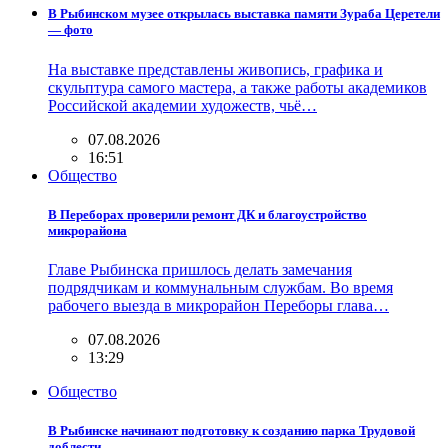
В Рыбинском музее открылась выставка памяти Зураба Церетели
— фото
На выставке представлены живопись, графика и
скульптура самого мастера, а также работы академиков
Российской академии художеств, чьё…
07.08.2026
16:51
Общество
В Переборах проверили ремонт ДК и благоустройство
микрорайона
Главе Рыбинска пришлось делать замечания
подрядчикам и коммунальным службам. Во время
рабочего выезда в микрорайон Переборы глава…
07.08.2026
13:29
Общество
В Рыбинске начинают подготовку к созданию парка Трудовой
доблести