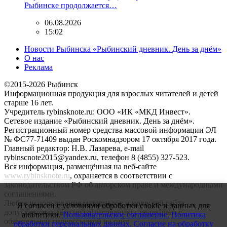
Рыбинске продолжается…
06.08.2026
15:02
Новости Рыбинска «Рыбинский дневник. День за днём»
О нас
Реклама
©2015-2026 Рыбинск
Информационная продукция для взрослых читателей и детей
старше 16 лет.
Учредитель rybinsknote.ru: ООО «ИК «МКД Инвест».
Сетевое издание «Рыбинский дневник. День за днём».
Регистрационный номер средства массовой информации ЭЛ
№ ФС77-71409 выдан Роскомнадзором 17 октября 2017 года.
Главный редактор: Н.В. Лазарева, e-mail
rybinscnote2015@yandex.ru, телефон 8 (4855) 327-523.
Вся информация, размещённая на веб-сайте
www.rybinsknote.ru
, охраняется в соответствии с
законодательством РФ об авторском праве и международными
соглашениями.
Любое использование материалов и новостей сайта
Я согласен с условиями обработки cookie и данных для
допускается только по согласованию с редакцией с
аналитики.
Пользовательское соглашение.
Политика
обязательной гиперссылкой на сайт
rybinsknote.ru
.
обработки персональных данных.
Согласие на обработку