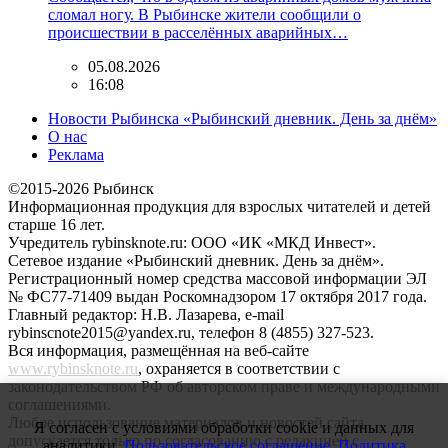
сломал ногу. В Рыбинске жители сообщили о
происшествии в расселённых аварийных…
05.08.2026
16:08
Новости Рыбинска «Рыбинский дневник. День за днём»
О нас
Реклама
©2015-2026 Рыбинск
Информационная продукция для взрослых читателей и детей
старше 16 лет.
Учредитель rybinsknote.ru: ООО «ИК «МКД Инвест».
Сетевое издание «Рыбинский дневник. День за днём».
Регистрационный номер средства массовой информации ЭЛ
№ ФС77-71409 выдан Роскомнадзором 17 октября 2017 года.
Главный редактор: Н.В. Лазарева, e-mail
rybinscnote2015@yandex.ru, телефон 8 (4855) 327-523.
Вся информация, размещённая на веб-сайте
www.rybinsknote.ru
, охраняется в соответствии с
законодательством РФ об авторском праве и международными
соглашениями.
Любое использование материалов и новостей сайта
Я согласен с условиями обработки cookie и данных для
допускается только по согласованию с редакцией с
аналитики.
Пользовательское соглашение.
Политика