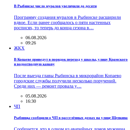
В Рыбинске число муралов увеличили до десяти
Программу создания муралов в Рыбинске расширили
вдвое. Если ранее сообщалось о пяти настенных
росписях, то теперь до конца сезона в…
06.08.2026
09:26
ЖКХ
В Копаеве приведут в порядок переход у школы, улицу Крамского
и водоотводную канаву
После выезда главы Рыбинска в микрорайон Копаево
городские службы получили несколько поручений.
Среди них — ремонт провала у…
05.08.2026
16:30
ЧП
Рыбинцы сообщили о ЧП в расселённых домах на улице Щепкина
Сообщается, что в одном из аварийных домов мужчина