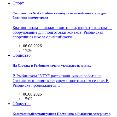
Спорт
Спортшкола № 4 в Рыбинске получила новый инвентарь для
биатлона и шорт-трека
Биатлонистам — лыжи и винтовки, шорт-трекистам —
оборудование для подготовки коньков. Рыбинская
спортивная школа олимпийского…
06.08.2026
17:26
Общество
На Стрелке в Рыбинске начали укладывать плитку
В Рыбинском "УГХ" рассказали, какие работы на
Стрелке выполнят в текущем строительном сезоне. В
Рыбинске продолжается…
06.08.2026
15:02
Общество
Капитальный ремонт улицы Плеханова в Рыбинске завершат в