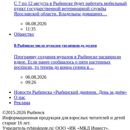
С 7 по 12 августа в Рыбинске будет работать мобильный
пункт государственной ветеринарной службы
Ярославской области. Владельцы домашних…
06.08.2026
11:35
Общество
В Рыбинске число муралов увеличили до десяти
Программу создания муралов в Рыбинске расширили
вдвое. Если ранее сообщалось о пяти настенных
росписях, то теперь до конца сезона в…
06.08.2026
09:26
Новости Рыбинска «Рыбинский дневник. День за днём»
О нас
Реклама
©2015-2026 Рыбинск
Информационная продукция для взрослых читателей и детей
старше 16 лет.
Учредитель rybinsknote.ru: ООО «ИК «МКД Инвест».