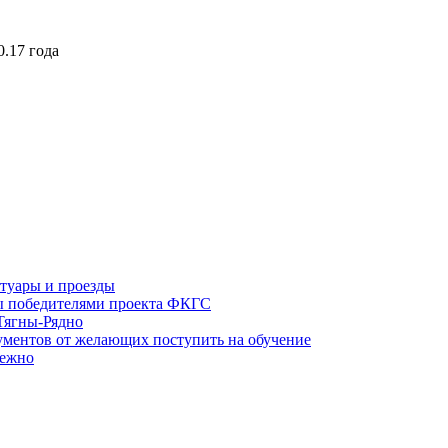
.17 года
туары и проезды
ы победителями проекта ФКГС
Тягны-Рядно
ументов от желающих поступить на обучение
режно