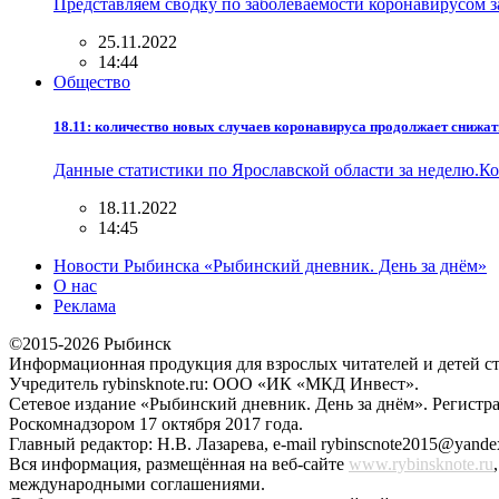
Представляем сводку по заболеваемости коронавирусом 
25.11.2022
14:44
Общество
18.11: количество новых случаев коронавируса продолжает снижат
Данные статистики по Ярославской области за неделю.К
18.11.2022
14:45
Новости Рыбинска «Рыбинский дневник. День за днём»
О нас
Реклама
©2015-2026 Рыбинск
Информационная продукция для взрослых читателей и детей ст
Учредитель rybinsknote.ru: ООО «ИК «МКД Инвест».
Сетевое издание «Рыбинский дневник. День за днём». Регис
Роскомнадзором 17 октября 2017 года.
Главный редактор: Н.В. Лазарева, e-mail rybinscnote2015@yandex
Вся информация, размещённая на веб-сайте
www.rybinsknote.ru
международными соглашениями.