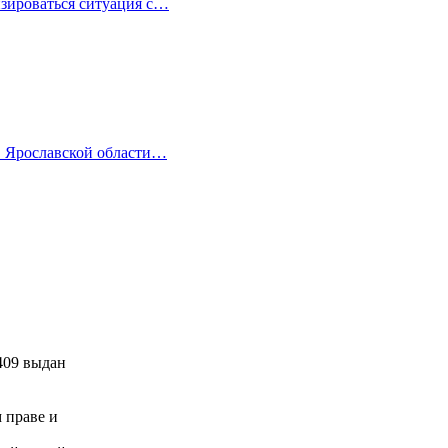
изироваться ситуация с…
в Ярославской области…
409 выдан
м праве и