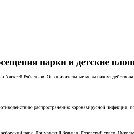
сещения парки и детские пло
ка Алексей Рябченков. Ограничительные меры начнут действоват
ротиводействию распространению коронавирусной инфекции, по
ереборский парк, Лоцманский бульвар, Лозовский сквер, Николь