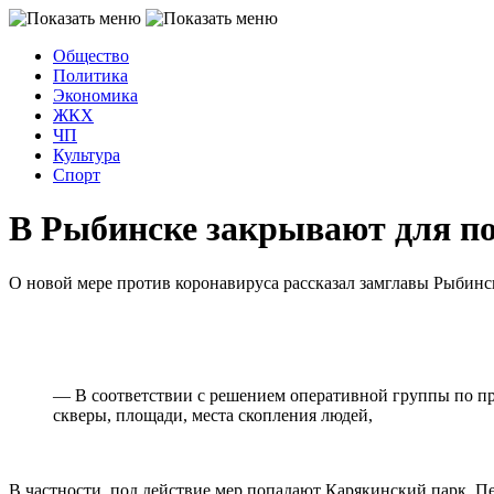
Общество
Политика
Экономика
ЖКХ
ЧП
Культура
Спорт
В Рыбинске закрывают для по
О новой мере против коронавируса рассказал замглавы Рыбинс
— В соответствии с решением оперативной группы по п
скверы, площади, места скопления людей,
В частности, под действие мер попадают Карякинский парк, П