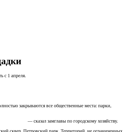
щадки
ь с 1 апреля.
лностью закрываются все общественные места: парки,
— сказал замглавы по городскому хозяйству.
ский сквер, Петровский парк. Территорий, не ограниченных