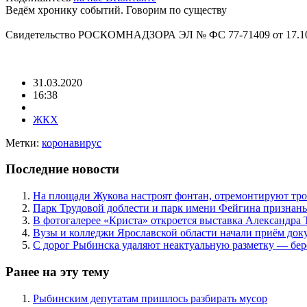
Ведём хронику событий. Говорим по существу
Свидетельство РОСКОМНАДЗОРА ЭЛ № ФС 77-71409 от 17.10
31.03.2020
16:38
ЖКХ
Метки:
коронавирус
Последние новости
На площади Жукова настроят фонтан, отремонтируют тро
Парк Трудовой доблести и парк имени Фейгина признан
В фотогалерее «Криста» откроется выставка Александра 
Вузы и колледжи Ярославской области начали приём док
С дорог Рыбинска удаляют неактуальную разметку — бе
Ранее на эту тему
Рыбинским депутатам пришлось разбирать мусор