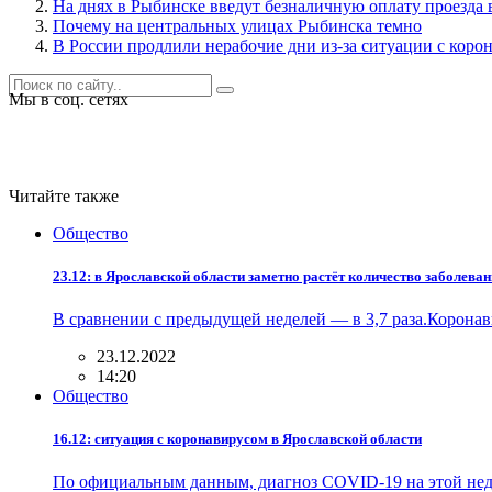
На днях в Рыбинске введут безналичную оплату проезда
Почему на центральных улицах Рыбинска темно
В России продлили нерабочие дни из-за ситуации с коро
Мы в соц. сетях
Читайте также
Общество
23.12: в Ярославской области заметно растёт количество заболева
В сравнении с предыдущей неделей — в 3,7 раза.Корона
23.12.2022
14:20
Общество
16.12: ситуация с коронавирусом в Ярославской области
По официальным данным, диагноз COVID-19 на этой нед