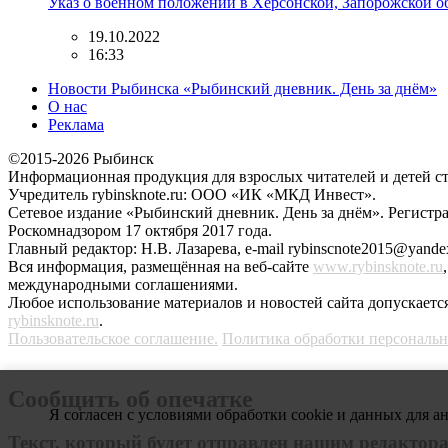
Указ о военном положении в Херсонской, Запорожской о
19.10.2022
16:33
Новости Рыбинска «Рыбинский дневник. День за днём»
О нас
Реклама
©2015-2026 Рыбинск
Информационная продукция для взрослых читателей и детей ст
Учредитель rybinsknote.ru: ООО «ИК «МКД Инвест».
Сетевое издание «Рыбинский дневник. День за днём». Регис
Роскомнадзором 17 октября 2017 года.
Главный редактор: Н.В. Лазарева, e-mail rybinscnote2015@yandex
Вся информация, размещённая на веб-сайте
www.rybinsknote.ru
международными соглашениями.
Любое использование материалов и новостей сайта допускается
rybinsknote.ru
.
Пользовательское соглашение.
Политика обработки персональ
Сообщить об опечатке
Я согласен с условиями обработки cookie и данных для а
Текст, который будет отправлен нашим редактор