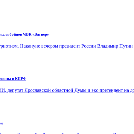
и для бойцов ЧВК «Вагнер»
патриотизм. Накануне вечером президент России Владимир Пути
ленства в КПРФ
И, депутат Ярославской областной Думы и экс-претендент на 
ие