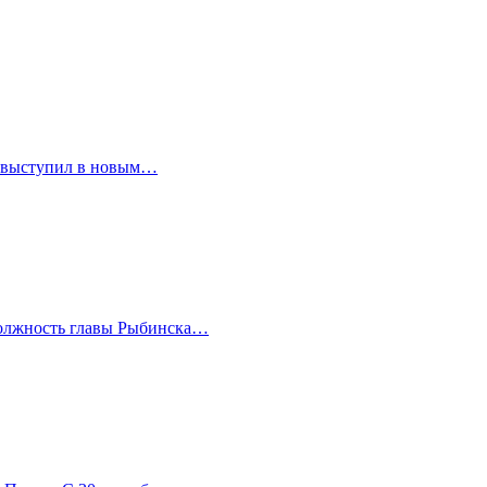
н выступил в новым…
должность главы Рыбинска…