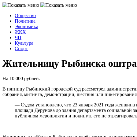
Общество
Политика
Экономика
ЖКХ
ЧП
Культура
Спорт
Жительницу Рыбинска оштраф
На 10 000 рублей.
В пятницу Рыбинский городской суд рассмотрел администрати
собрания, митинга, демонстрации, шествия или пикетирования
— Судом установлено, что 23 января 2021 года женщина 
площади Дерунова до здания департамента социальной за
публичном мероприятии и покинуть его не отреагировала
Напомним, в субботу в Рыбинске прошёл митинг в поддержку 