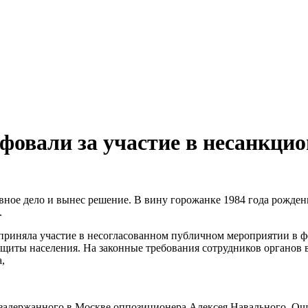
овали за участие в несанкци
вное дело и вынес решение. В вину горожанке 1984 года рожде
.
приняла участие в несогласованном публичном мероприятии в ф
щиты населения. На законные требования сотрудников органов 
,
задержанного в Москве оппозиционера Алексея Навального. Ошт