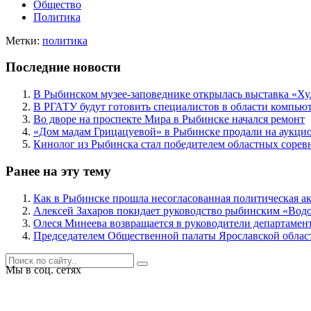
Общество
Политика
Метки:
политика
Последние новости
В Рыбинском музее-заповеднике открылась выставка «Ху
В РГАТУ будут готовить специалистов в области компью
Во дворе на проспекте Мира в Рыбинске начался ремонт
«Дом мадам Грицацуевой» в Рыбинске продали на аукци
Кинолог из Рыбинска стал победителем областных соре
Ранее на эту тему
Как в Рыбинске прошла несогласованная политическая 
Алексей Захаров покидает руководство рыбинским «Вод
Олеся Минеева возвращается в руководители департаме
​Председателем Общественной палаты Ярославской облас
Мы в соц. сетях