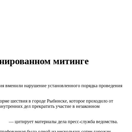
онированном митинге
ния вменили нарушение установленного порядка проведения
орме шествия в городе Рыбинске, которое проходило от
внутренних дел прекратить участие в незаконном
— цитирует материалы дела пресс-служба ведомства.
рафованная была одной из нескольких сотен горожан,