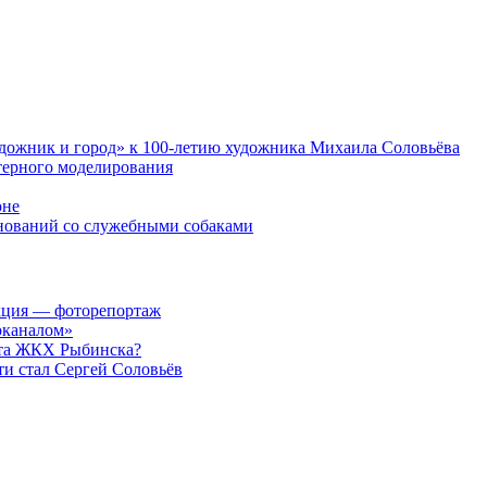
дожник и город» к 100-летию художника Михаила Соловьёва
терного моделирования
оне
внований со служебными собаками
акция — фоторепортаж
оканалом»
нта ЖКХ Рыбинска?
ти стал Сергей Соловьёв