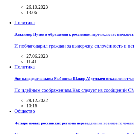
26.10.2023
13:06
Политика
Владимир Путин в обращении к россиянам перечислил возможност
И поблагодарил граждан за выдержку, сплочённость и 
27.06.2023
11:41
Политика
Экс-кандидат в главы Рыбинска Шакир Абдуллаев отказался от ч
По идейным соображениям.Как следует из сообщений СМ
28.12.2022
10:16
Общество
Четыре новых российских региона переведены на военное положен