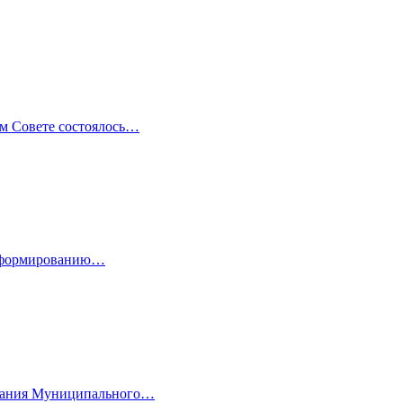
м Совете состоялось…
 реформированию…
седания Муниципального…