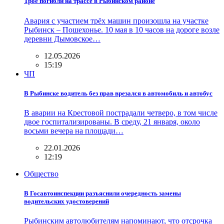
Трое погибли на трассе в Рыбинском районе
Авария с участием трёх машин произошла на участке
Рыбинск – Пошехонье. 10 мая в 10 часов на дороге возле
деревни Дымовское…
12.05.2026
15:19
ЧП
В Рыбинске водитель без прав врезался в автомобиль и автобус
В аварии на Крестовой пострадали четверо, в том числе
двое госпитализированы. В среду, 21 января, около
восьми вечера на площади…
22.01.2026
12:19
Общество
В Госавтоинспекции разъяснили очередность замены
водительских удостоверений
Рыбинским автолюбителям напоминают, что отсрочка