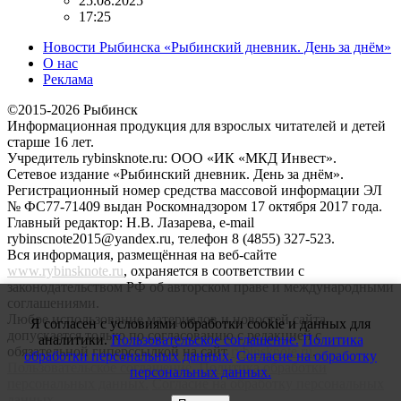
25.08.2025
17:25
Новости Рыбинска «Рыбинский дневник. День за днём»
О нас
Реклама
©2015-2026 Рыбинск
Информационная продукция для взрослых читателей и детей
старше 16 лет.
Учредитель rybinsknote.ru: ООО «ИК «МКД Инвест».
Сетевое издание «Рыбинский дневник. День за днём».
Регистрационный номер средства массовой информации ЭЛ
№ ФС77-71409 выдан Роскомнадзором 17 октября 2017 года.
Главный редактор: Н.В. Лазарева, e-mail
rybinscnote2015@yandex.ru, телефон 8 (4855) 327-523.
Вся информация, размещённая на веб-сайте
www.rybinsknote.ru
, охраняется в соответствии с
законодательством РФ об авторском праве и международными
соглашениями.
Любое использование материалов и новостей сайта
Я согласен с условиями обработки cookie и данных для
допускается только по согласованию с редакцией с
аналитики.
Пользовательское соглашение.
Политика
обязательной гиперссылкой на сайт
rybinsknote.ru
.
обработки персональных данных.
Согласие на обработку
Пользовательское соглашение.
Политика обработки
персональных данных.
персональных данных.
Согласие на обработку персональных
данных.