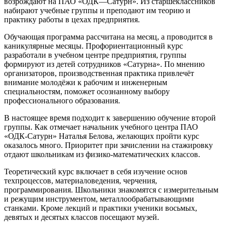
возрождают на ПАО «ОДК—Сатурн». Из старшеклассников
набирают учебные группы и преподают им теорию и
практику работы в цехах предприятия.
Обучающая программа рассчитана на месяц, а проводится в
каникулярные месяцы. Профориентационный курс
разработали в учебном центре предприятия, группы
формируют из детей сотрудников «Сатурна». По мнению
организаторов, производственная практика привлечёт
внимание молодёжи к рабочим и инженерным
специальностям, поможет осознанному выбору
профессионального образования.
В настоящее время подходит к завершению обучение второй
группы. Как отмечает начальник учебного центра ПАО
«ОДК-Сатурн» Наталья Белова, желающих пройти курс
оказалось много. Приоритет при зачислении на стажировку
отдают школьникам из физико-математических классов.
Теоретический курс включает в себя изучение основ
техпроцессов, материаловедения, черчения,
программирования. Школьники знакомятся с измерительным
и режущим инструментом, металлообрабатывающими
станками. Кроме лекций и практики ученики восьмых,
девятых и десятых классов посещают музей.