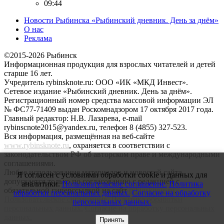
09:44
Новости Рыбинска «Рыбинский дневник. День за днём»
О нас
Реклама
©2015-2026 Рыбинск
Информационная продукция для взрослых читателей и детей
старше 16 лет.
Учредитель rybinsknote.ru: ООО «ИК «МКД Инвест».
Сетевое издание «Рыбинский дневник. День за днём».
Регистрационный номер средства массовой информации ЭЛ
№ ФС77-71409 выдан Роскомнадзором 17 октября 2017 года.
Главный редактор: Н.В. Лазарева, e-mail
rybinscnote2015@yandex.ru, телефон 8 (4855) 327-523.
Вся информация, размещённая на веб-сайте
www.rybinsknote.ru
, охраняется в соответствии с
законодательством РФ об авторском праве и международными
соглашениями.
Любое использование материалов и новостей сайта
Я согласен с условиями обработки cookie и данных для
допускается только по согласованию с редакцией с
аналитики.
Пользовательское соглашение.
Политика
обязательной гиперссылкой на сайт
rybinsknote.ru
.
обработки персональных данных.
Согласие на обработку
Пользовательское соглашение.
Политика обработки
персональных данных.
персональных данных.
Согласие на обработку персональных
данных.
Принять