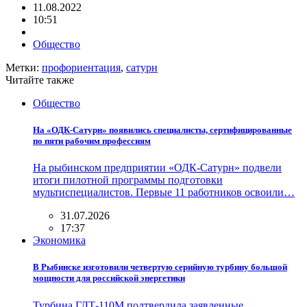
11.08.2022
10:51
Общество
Метки:
профориентация
,
сатурн
Читайте также
Общество
На «ОДК-Сатурн» появились специалисты, сертифицированные
по пяти рабочим профессиям
На рыбинском предприятии «ОДК-Сатурн» подвели
итоги пилотной программы подготовки
мультиспециалистов. Первые 11 работников освоили…
31.07.2026
17:37
Экономика
В Рыбинске изготовили четвертую серийную турбину большой
мощности для российской энергетики
Турбина ГДТ-110М подтвердила заявленные