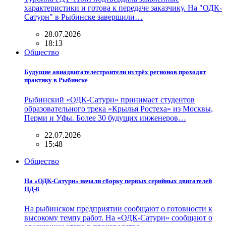
характеристики и готова к передаче заказчику. На "ОДК-
Сатурн" в Рыбинске завершили…
28.07.2026
18:13
Общество
Будущие авиадвигателестроители из трёх регионов проходят
практику в Рыбинске
Рыбинский «ОДК-Сатурн» принимает студентов
образовательного трека «Крылья Ростеха» из Москвы,
Перми и Уфы. Более 30 будущих инженеров…
22.07.2026
15:48
Общество
На «ОДК-Сатурн» начали сборку первых серийных двигателей
ПД-8
На рыбинском предприятии сообщают о готовности к
высокому темпу работ. На «ОДК-Сатурн» сообщают о