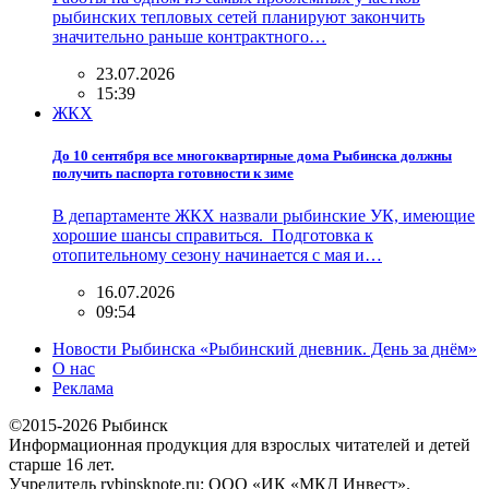
рыбинских тепловых сетей планируют закончить
значительно раньше контрактного…
23.07.2026
15:39
ЖКХ
До 10 сентября все многоквартирные дома Рыбинска должны
получить паспорта готовности к зиме
В департаменте ЖКХ назвали рыбинские УК, имеющие
хорошие шансы справиться. Подготовка к
отопительному сезону начинается с мая и…
16.07.2026
09:54
Новости Рыбинска «Рыбинский дневник. День за днём»
О нас
Реклама
©2015-2026 Рыбинск
Информационная продукция для взрослых читателей и детей
старше 16 лет.
Учредитель rybinsknote.ru: ООО «ИК «МКД Инвест».