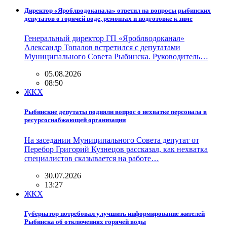
Директор «Яроблводоканала» ответил на вопросы рыбинских
депутатов о горячей воде, ремонтах и подготовке к зиме
Генеральный директор ГП «Яроблводоканал»
Александр Топалов встретился с депутатами
Муниципального Совета Рыбинска. Руководитель…
05.08.2026
08:50
ЖКХ
Рыбинские депутаты подняли вопрос о нехватке персонала в
ресурсоснабжающей организации
На заседании Муниципального Совета депутат от
Перебор Григорий Кузнецов рассказал, как нехватка
специалистов сказывается на работе…
30.07.2026
13:27
ЖКХ
Губернатор потребовал улучшить информирование жителей
Рыбинска об отключениях горячей воды