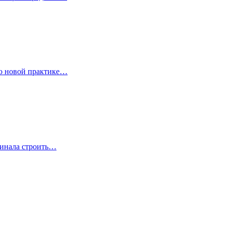
 о новой практике…
чинала строить…