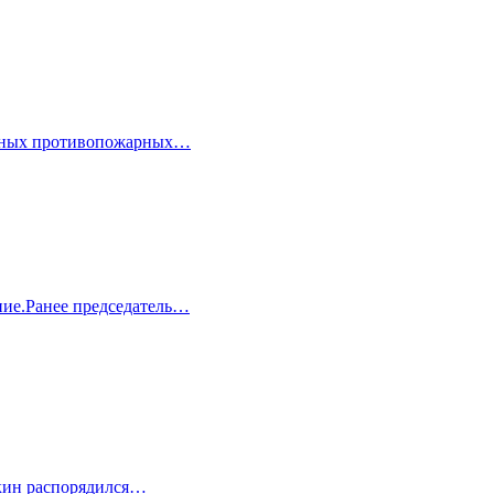
менных противопожарных…
ние.Ранее председатель…
кин распорядился…