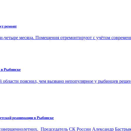
ут ремонт
три-четыре месяца. Помещения отремонтируют с учётом совре
 в Рыбинске
ой области пояснил, чем вызвано непопулярное у рыбинцев реше
детской реанимации в Рыбинске
есовершеннолетних. Председатель СК России Александр Бастры