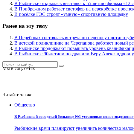
В Рыбинске открылась выставка к 55-летию фильма «12 с
В Прибрежном работает светофор на перекрёстке проспе
В посёлке ГЭС строят «умную» спортивную площадку
Ранее на эту тему
В Переборах состоялась встреча по переносу противотуб
В детской поликлинике на Черепанова работает новый ре
В Рыбинске продолжают повышать уровень квалификаци
В Рыбинске с 90-летием поздравили Веру Александровн
Мы в соц. сетях
Читайте также
Общество
В Рыбинской городской больнице №1 установили новое эндоскопи
Рыбинские врачи планируют увеличить количество мал