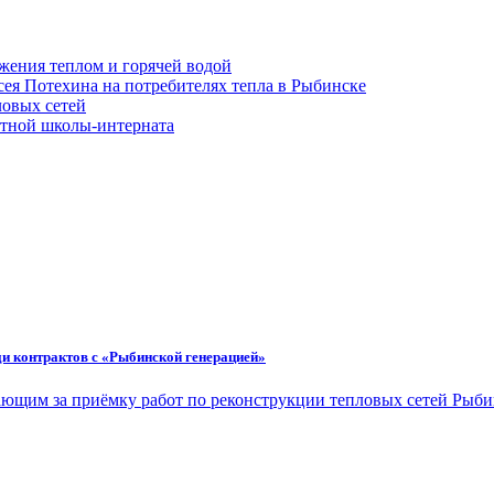
жения теплом и горячей водой
сея Потехина на потребителях тепла в Рыбинске
ловых сетей
стной школы-интерната
ди контрактов с «Рыбинской генерацией»
чающим за приёмку работ по реконструкции тепловых сетей Рыб