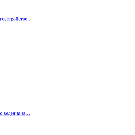
лагоустройстве…
…
го ведения за…