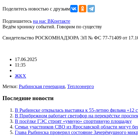
Поделитесь новостью с друзьями
Подпишитесь
на нас ВКонтакте
Ведём хронику событий. Говорим по существу
Свидетельство РОСКОМНАДЗОРА ЭЛ № ФС 77-71409 от 17.10
17.06.2025
11:35
ЖКХ
Метки:
Рыбинская генерация
,
Теплоэнерго
Последние новости
В Рыбинске открылась выставка к 55-летию фильма «12 с
В Прибрежном работает светофор на перекрёстке проспе
В посёлке ГЭС строят «умную» спортивную площадку
Семьи участников СВО из Ярославской области могут бе
Глава Рыбинска проверил состояние Зачерёмушного мик