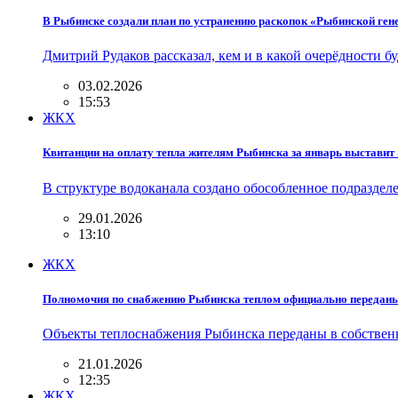
В Рыбинске создали план по устранению раскопок «Рыбинской ген
Дмитрий Рудаков рассказал, кем и в какой очерёдности б
03.02.2026
15:53
ЖКХ
Квитанции на оплату тепла жителям Рыбинска за январь выстави
В структуре водоканала создано обособленное подразде
29.01.2026
13:10
ЖКХ
Полномочия по снабжению Рыбинска теплом официально передан
Объекты теплоснабжения Рыбинска переданы в собственн
21.01.2026
12:35
ЖКХ