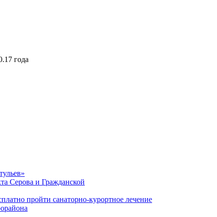
.17 года
тульев»
кта Серова и Гражданской
сплатно пройти санаторно-курортное лечение
рорайона