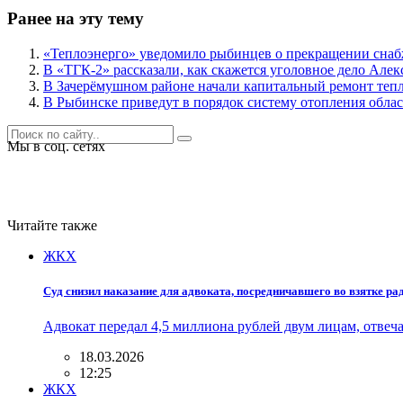
Ранее на эту тему
«Теплоэнерго» уведомило рыбинцев о прекращении снаб
В «ТГК-2» рассказали, как скажется уголовное дело Алек
В Зачерёмушном районе начали капитальный ремонт теп
В Рыбинске приведут в порядок систему отопления обла
Мы в соц. сетях
Читайте также
ЖКХ
Суд снизил наказание для адвоката, посредничавшего во взятке ра
Адвокат передал 4,5 миллиона рублей двум лицам, отве
18.03.2026
12:25
ЖКХ