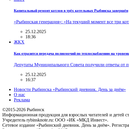
Капитальный ремонт котлов в трёх котельных Рыбинска завершён
«Рыбинская генерация»: «На текущий момент все три ко
25.12.2025
18:36
ЖКХ
Как отразится передача полномочий по теплоснабжению на уровен
Депутаты Муниципального Совета получили ответы от 
25.12.2025
16:37
Новости Рыбинска «Рыбинский дневник. День за днём»
О нас
Реклама
©2015-2026 Рыбинск
Информационная продукция для взрослых читателей и детей ст
Учредитель rybinsknote.ru: ООО «ИК «МКД Инвест».
Сетевое издание «Рыбинский дневник. День за днём». Регис