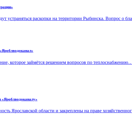
ерации»
удут устраняться раскопки на территории Рыбинска. Вопрос о б
т «Яроблводоканал»
ление, которое займётся решением вопросов по теплоснабжению
ы «Яроблводоканалу»
ость Ярославской области и закреплены на праве хозяйственно