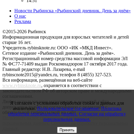
14:51
Новости Рыбинска «Рыбинский дневник. День за днём»
О нас
Реклама
©2015-2026 Рыбинск
Информационная продукция для взрослых читателей и детей
старше 16 лет.
Учредитель rybinsknote.ru: ООО «ИК «МКД Инвест».
Сетевое издание «Рыбинский дневник. День за днём».
Регистрационный номер средства массовой информации ЭЛ
№ ФС77-71409 выдан Роскомнадзором 17 октября 2017 года.
Главный редактор: Н.В. Лазарева, e-mail
rybinscnote2015@yandex.ru, телефон 8 (4855) 327-523.
Вся информация, размещённая на веб-сайте
www.rybinsknote.ru
, охраняется в соответствии с
законодательством РФ об авторском праве и международными
соглашениями.
Любое использование материалов и новостей сайта
Я согласен с условиями обработки cookie и данных для
допускается только по согласованию с редакцией с
аналитики.
Пользовательское соглашение.
Политика
обязательной гиперссылкой на сайт
rybinsknote.ru
.
обработки персональных данных.
Согласие на обработку
Пользовательское соглашение.
Политика обработки
персональных данных.
персональных данных.
Согласие на обработку персональных
данных.
Принять