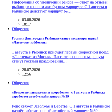
Информация об увеличении рейсов — ответ на отзывы
рыбинцев о новом автобусном маршруте. С 1 августа в
Рыбинске действует маршрут №…
03.08.2026
18:17
Общество
Гостями Дня города в Рыбинске станут пассажиры первой
«Ласточки» из Москвы
1 августа в Рыбинск прибудет первый скоростной поезд
«Ласточка» из Москвы. Пассажиры нового маршрута
станут гостями празднования…
28.07.2026
12:56
Общество
«Вопрос по павильонам в проработке»: с 1 августа в Рыбинске
заработает автобусный маршрут № 39
Рейс свяжет Заволжье и Веретье. С 1 августа в Рыбинске
начнёт работать новый автобусный маршрут №39