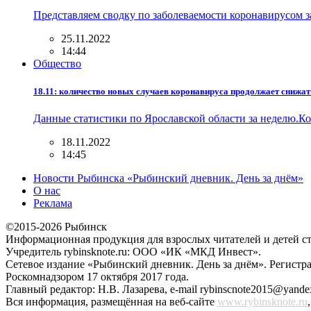
Представляем сводку по заболеваемости коронавирусом 
25.11.2022
14:44
Общество
18.11: количество новых случаев коронавируса продолжает снижат
Данные статистики по Ярославской области за неделю.К
18.11.2022
14:45
Новости Рыбинска «Рыбинский дневник. День за днём»
О нас
Реклама
©2015-2026 Рыбинск
Информационная продукция для взрослых читателей и детей ст
Учредитель rybinsknote.ru: ООО «ИК «МКД Инвест».
Сетевое издание «Рыбинский дневник. День за днём». Регис
Роскомнадзором 17 октября 2017 года.
Главный редактор: Н.В. Лазарева, e-mail rybinscnote2015@yandex
Вся информация, размещённая на веб-сайте
www.rybinsknote.ru