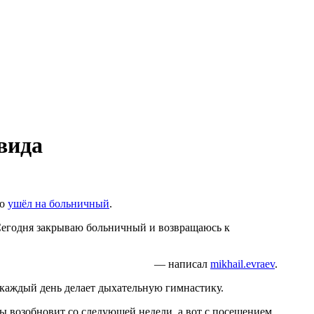
вида
то
ушёл на больничный
.
 Сегодня закрываю больничный и возвращаюсь к
— написал
mikhail.evraev
.
, каждый день делает дыхательную гимнастику.
ы возобновит со следующей недели, а вот с посещением