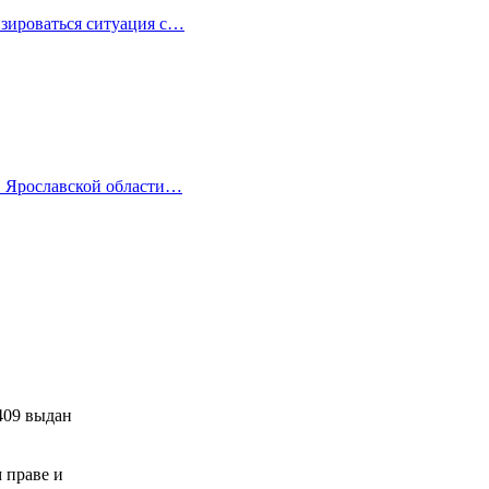
изироваться ситуация с…
в Ярославской области…
409 выдан
м праве и