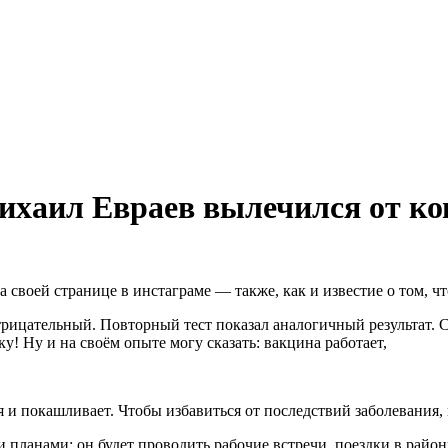
ихаил Евраев вылечился от ко
своей странице в инстаграме — также, как и известие о том, ч
трицательный. Повторный тест показал аналогичный результат.
! Ну и на своём опыте могу сказать: вакцина работает,
я и покашливает. Чтобы избавиться от последствий заболевания
 планами: он будет проводить рабочие встречи, поездки в район