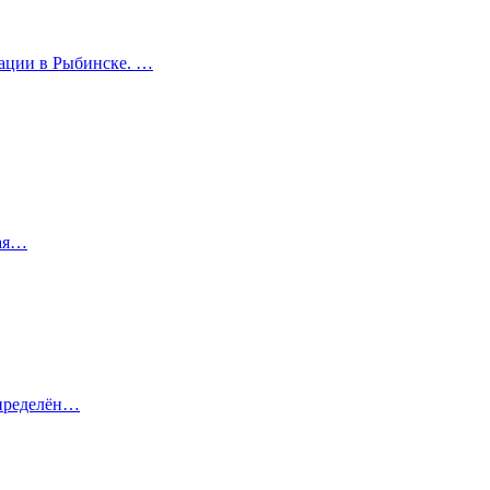
зации в Рыбинске. …
Мая…
определён…