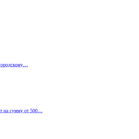
 городскому…
от на сумму от 500…