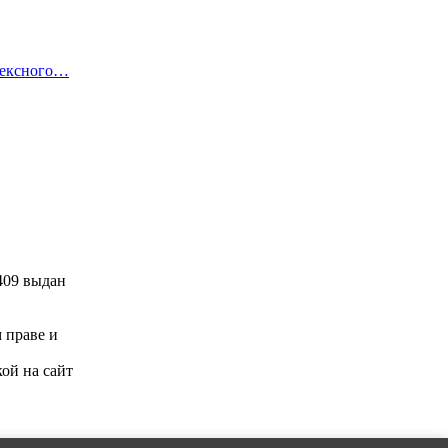
лексного…
409 выдан
м праве и
ой на сайт