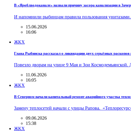
В «Яроблводоканале» назвали причину засора канализации в Зач
И напомнили рыбинцам правила пользования унитазами.
15.06.2026
16:06
ЖКХ
Глава Рыбинска рассказал о ликвидации двух серьёзных раскопов
Повезло дворам на улице 9 Мая и Зои Космодемьянской.
11.06.2026
16:05
ЖКХ
В Северном начали капитальный ремонт аварийного участка тепло
Замену теплосетей начали с улицы Рапова. «Теплоресурс
09.06.2026
15:38
ЖКХ