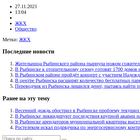
27.11.2021
13:04
ЖКХ
Общество
Метки:
ЖКХ
Последние новости
Жительница Рыбинского района пырнула ножом сожителя
В Рыбинске к отопительному сезону готовят 1700 домов 
В Рыбинском районе пройдёт концерт с участием Надеж
В центре Рыбинска расширят количество бесплатных пар
Переводчик из Рыбинска лишился денег, пытаясь найти п
Ранее на эту тему
Весенний дождь обострил в Рыбинске проблему текущи
В Рыбинске ликвидируют последствия крупной аварии на
В Рыбинске арендаторов муниципальной квартиры высе
Ростелеком искал подрядчика по энергосервисному контр