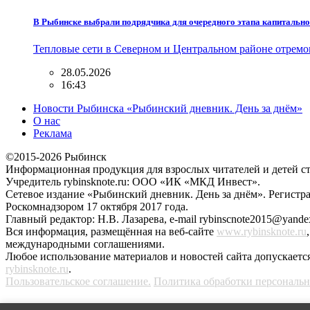
В Рыбинске выбрали подрядчика для очередного этапа капитально
Тепловые сети в Северном и Центральном районе отрем
28.05.2026
16:43
Новости Рыбинска «Рыбинский дневник. День за днём»
О нас
Реклама
©2015-2026 Рыбинск
Информационная продукция для взрослых читателей и детей ст
Учредитель rybinsknote.ru: ООО «ИК «МКД Инвест».
Сетевое издание «Рыбинский дневник. День за днём». Регис
Роскомнадзором 17 октября 2017 года.
Главный редактор: Н.В. Лазарева, e-mail rybinscnote2015@yandex
Вся информация, размещённая на веб-сайте
www.rybinsknote.ru
международными соглашениями.
Любое использование материалов и новостей сайта допускается
rybinsknote.ru
.
Пользовательское соглашение.
Политика обработки персональ