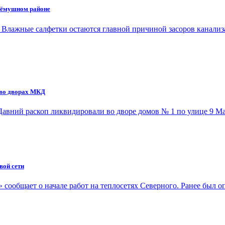
ерёмушном районе
 Влажные салфетки остаются главной причиной засоров канали
 во дворах МКД
 Давний раскоп ликвидировали во дворе домов № 1 по улице 9 
вой сети
» сообщает о начале работ на теплосетях Северного. Ранее был 