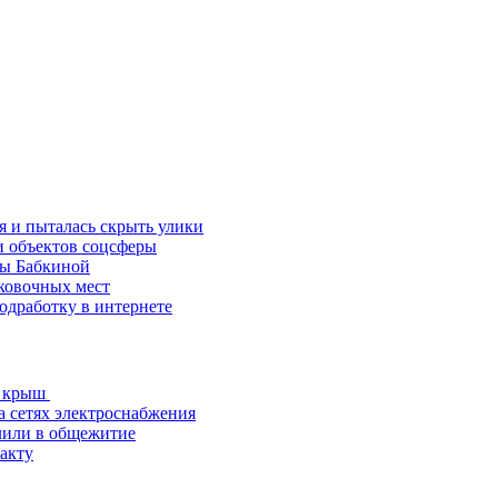
 и пыталась скрыть улики
и объектов соцсферы
ды Бабкиной
ковочных мест
одработку в интернете
х крыш
 сетях электроснабжения
лили в общежитие
акту