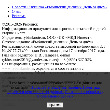
Новости Рыбинска «Рыбинский дневник. День за днём»
О нас
Реклама
©2015-2026 Рыбинск
Информационная продукция для взрослых читателей и детей
старше 16 лет.
Учредитель rybinsknote.ru: ООО «ИК «МКД Инвест».
Сетевое издание «Рыбинский дневник. День за днём».
Регистрационный номер средства массовой информации ЭЛ
№ ФС77-71409 выдан Роскомнадзором 17 октября 2017 года.
Главный редактор: Н.В. Лазарева, e-mail
rybinscnote2015@yandex.ru, телефон 8 (4855) 327-523.
Вся информация, размещённая на веб-сайте
www.rybinsknote.ru
, охраняется в соответствии с
законодательством РФ об авторском праве и международными
соглашениями.
Любое использование материалов и новостей сайта
Я согласен с условиями обработки cookie и данных для
допускается только по согласованию с редакцией с
аналитики.
Пользовательское соглашение.
Политика
обязательной гиперссылкой на сайт
rybinsknote.ru
.
обработки персональных данных.
Согласие на обработку
Пользовательское соглашение.
Политика обработки
персональных данных.
персональных данных.
Согласие на обработку персональных
данных.
Принять