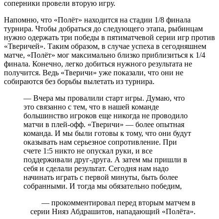
соперники провели вторую игру.
Напомню, что «Полёт» находится на стадии 1/8 финала
турнира. Чтобы добраться до следующего этапа, рыбинцам
нужно одержать три победы в пятиматчевой серии игр против
«Тверичей». Таким образом, в случае успеха в сегодняшнем
матче, «Полёт» мог максимально близко приблизиться к 1/4
финала. Конечно, легко добиться нужного результата не
получится. Ведь «Тверичи» уже показали, что они не
собираются без борьбы вылетать из турнира.
— Вчера мы провалили старт игры. Думаю, что
это связанно с тем, что в нашей команде
большинство игроков еще никогда не проводило
матчи в плей-офф. «Тверичи» — более опытная
команда. И мы были готовы к тому, что они будут
оказывать нам серьезное сопротивление. При
счете 1:5 никто не опускал руки, и все
поддерживали друг-друга. А затем мы пришли в
себя и сделали результат. Сегодня нам надо
начинать играть с первой минуты, быть более
собранными. И тогда мы обязательно победим,
— прокомментировал перед вторым матчем в
серии Нияз Абдрашитов, нападающий «Полёта».