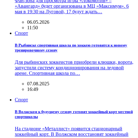
Фан-зона для просмотра игры «Локомотив» –
«Авангард» будет организована в МЦ «Максимум». 6
мая в 19:30 на Луговой, 17 будут ждать…
06.05.2026
11:50
Спорт
В Рыбинске спортивная школа по хоккею готовится к новому
тренировочному сезону
Для рыбинских хоккеистов приобрели клюшки, ворота,
запустили систему кондиционирования на ледовой
арене. Спортивная школа по…
07.08.2025
16:49
Спорт
В Волжском к будущему сезону готовят хоккейный корт местной
спортшколы
На стадионе «Металлист» появится стационарный
хоккейный корт. В Волжском восстановят хоккейный