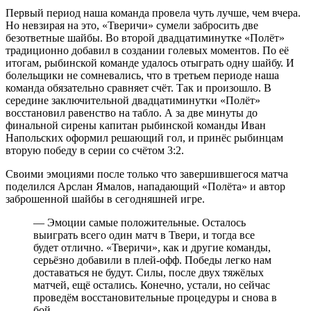
Первый период наша команда провела чуть лучше, чем вчера.
Но невзирая на это, «Тверичи» сумели забросить две
безответные шайбы. Во второй двадцатиминутке «Полёт»
традиционно добавил в создании голевых моментов. По её
итогам, рыбинской команде удалось отыграть одну шайбу. И
болельщики не сомневались, что в третьем периоде наша
команда обязательно сравняет счёт. Так и произошло. В
середине заключительной двадцатиминутки «Полёт»
восстановил равенство на табло. А за две минуты до
финальной сирены капитан рыбинской команды Иван
Напольских оформил решающий гол, и принёс рыбинцам
вторую победу в серии со счётом 3:2.
Своими эмоциями после только что завершившегося матча
поделился Арслан Ямалов, нападающий «Полёта» и автор
заброшенной шайбы в сегодняшней игре.
— Эмоции самые положительные. Осталось
выиграть всего один матч в Твери, и тогда все
будет отлично. «Тверичи», как и другие команды,
серьёзно добавили в плей-офф. Победы легко нам
доставаться не будут. Силы, после двух тяжёлых
матчей, ещё остались. Конечно, устали, но сейчас
проведём восстановительные процедуры и снова в
бой,