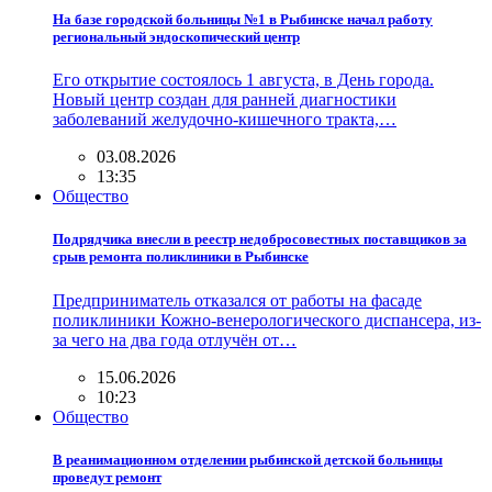
На базе городской больницы №1 в Рыбинске начал работу
региональный эндоскопический центр
Его открытие состоялось 1 августа, в День города.
Новый центр создан для ранней диагностики
заболеваний желудочно-кишечного тракта,…
03.08.2026
13:35
Общество
Подрядчика внесли в реестр недобросовестных поставщиков за
срыв ремонта поликлиники в Рыбинске
Предприниматель отказался от работы на фасаде
поликлиники Кожно-венерологического диспансера, из-
за чего на два года отлучён от…
15.06.2026
10:23
Общество
В реанимационном отделении рыбинской детской больницы
проведут ремонт