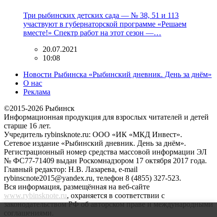
Три рыбинских детских сада — № 38, 51 и 113
участвуют в губернаторской программе «Решаем
вместе!» Спектр работ на этот сезон —…
20.07.2021
10:08
Новости Рыбинска «Рыбинский дневник. День за днём»
О нас
Реклама
©2015-2026 Рыбинск
Информационная продукция для взрослых читателей и детей
старше 16 лет.
Учредитель rybinsknote.ru: ООО «ИК «МКД Инвест».
Сетевое издание «Рыбинский дневник. День за днём».
Регистрационный номер средства массовой информации ЭЛ
№ ФС77-71409 выдан Роскомнадзором 17 октября 2017 года.
Главный редактор: Н.В. Лазарева, e-mail
rybinscnote2015@yandex.ru, телефон 8 (4855) 327-523.
Вся информация, размещённая на веб-сайте
www.rybinsknote.ru
, охраняется в соответствии с
законодательством РФ об авторском праве и международными
соглашениями.