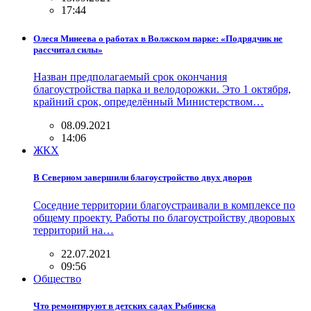
17:44
Олеся Минеева о работах в Волжском парке: «Подрядчик не
рассчитал силы»
Назван предполагаемый срок окончания
благоустройства парка и велодорожки. Это 1 октября,
крайний срок, определённый Министерством…
08.09.2021
14:06
ЖКХ
В Северном завершили благоустройство двух дворов
Соседние территории благоустраивали в комплексе по
общему проекту. Работы по благоустройству дворовых
территорий на…
22.07.2021
09:56
Общество
Что ремонтируют в детских садах Рыбинска