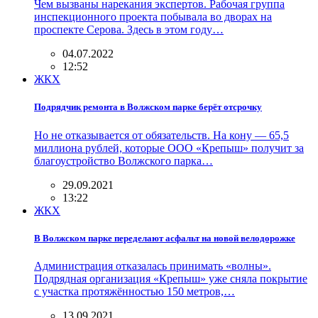
Чем вызваны нарекания экспертов. Рабочая группа
инспекционного проекта побывала во дворах на
проспекте Серова. Здесь в этом году…
04.07.2022
12:52
ЖКХ
Подрядчик ремонта в Волжском парке берёт отсрочку
Но не отказывается от обязательств. На кону — 65,5
миллиона рублей, которые ООО «Крепыш» получит за
благоустройство Волжского парка…
29.09.2021
13:22
ЖКХ
В Волжском парке переделают асфальт на новой велодорожке
Администрация отказалась принимать «волны».
Подрядная организация «Крепыш» уже сняла покрытие
с участка протяжённостью 150 метров,…
13.09.2021