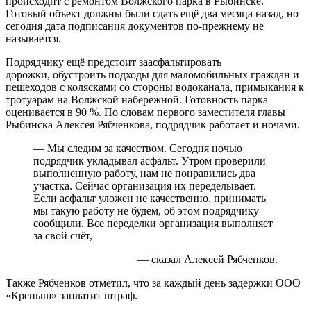
происходит с ремонтом Волжского парка в Рыбинске.
Готовый объект должны были сдать ещё два месяца назад, но
сегодня дата подписания документов по-прежнему не
называется.
Подрядчику ещё предстоит заасфальтировать
дорожки, обустроить подходы для маломобильных граждан и
пешеходов с колясками со стороны водоканала, примыкания к
тротуарам на Волжской набережной. Готовность парка
оценивается в 90 %. По словам первого заместителя главы
Рыбинска Алексея Рябченкова, подрядчик работает и ночами.
— Мы следим за качеством. Сегодня ночью
подрядчик укладывал асфальт. Утром проверили
выполненную работу, нам не понравились два
участка. Сейчас организация их переделывает.
Если асфальт уложен не качественно, принимать
мы такую работу не будем, об этом подрядчику
сообщили. Все переделки организация выполняет
за свой счёт,
— сказал Алексей Рябченков.
Также Рябченков отметил, что за каждый день задержки ООО
«Крепыш» заплатит штраф.