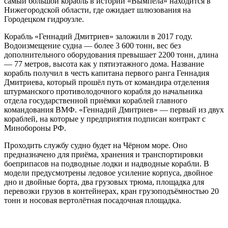
самый большой корабль в истории «Вымпела» находится в
Нижегородской области, где ожидает шлюзования на
Городецком гидроузле.
Корабль «Геннадий Дмитриев» заложили в 2017 году.
Водоизмещение судна — более 3 600 тонн, вес без
дополнительного оборудования превышает 2200 тонн, длина
— 77 метров, высота как у пятиэтажного дома. Название
корабль получил в честь капитана первого ранга Геннадия
Дмитриева, который прошёл путь от командира отделения
штурманского противолодочного корабля до начальника
отдела государственной приёмки кораблей главного
командования ВМФ. «Геннадий Дмитриев» — первый из двух
кораблей, на которые у предприятия подписан контракт с
Минобороны РФ.
Проходить службу судно будет на Чёрном море. Оно
предназначено для приёма, хранения и транспортировки
боеприпасов на подводные лодки и надводные корабли. В
модели предусмотрены ледовое усиление корпуса, двойное
дно и двойные борта, два грузовых трюма, площадка для
перевозки грузов в контейнерах, кран грузоподъёмностью 20
тонн и носовая вертолётная посадочная площадка.