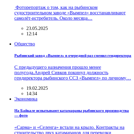
Фоторепортаж о том, как на рыбинском
судостроительном заводе «Вымпел» восстанавливают
самолёт-истребитель. Около месяца…
23.05.2025
12:14
Общество
Рыбинский завод «Вымпел» в очередной раз сменил гендиректора
С предыдущего назначения прошло менее
полугода.Андрей Сивков покинул должность
гендиректора рыбинского ССЗ «Вымпел» по личному…
19.02.2025
14:34
Экономика
На Байкале испытывают катамараны рыбинского производства
— фото
«Сарма» и «Селенга» встали на крыло. Контракты на
строительство двух катамаранов для перевозки