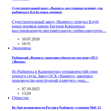
Судостроительный завод «Вымпел» восстановил шлюпку для
рыбинского Клуба юных моряков
Судостроительный завод «Вымпел» передал Клубу
юных моряков имени Евгения Коврижных
восстановленную шестивёсельную гребно-парусную…
10.07.2026
16:31
Экономика
Рыбинский «Вымпел» выполнил обязательства перед ПСЗ
«Янтарь»
Из Рыбинска в Калининград отправлено 646 тонн
ценного груза. Завод ОСК «Вымпел» завершил
производство конструкций плавучего дока…
07.10.2025
13:20
Общество
Ко Дню независимости России в Рыбинске установят МиГ-21