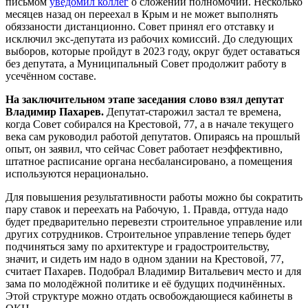
письмом
уведомил коллег
о сложении полномочий. Несколько
месяцев назад он переехал в Крым и не может выполнять
обяззаности дистанционно. Совет принял его отставку и
исключил экс-депутата из рабочих комиссий. До следующих
выборов, которые пройдут в 2023 году, округ будет оставаться
без депутата, а Муниципальный Совет продолжит работу в
усечённом составе.
На заключительном этапе заседания слово взял депутат
Владимир Пахарев.
Депутат-старожил застал те времена,
когда Совет собирался на Крестовой, 77, а в начале текущего
века сам руководил работой депутатов. Опираясь на прошлый
опыт, он заявил, что сейчас Совет работает неэффективно,
штатное расписание органа несбалансировано, а помещения
используются нерационально.
Для повышения результативности работы можно бы сократить
пару ставок и переехать на Рабочую, 1. Правда, оттуда надо
будет предварительно перевезти строительное управление или
других сотрудников. Строительное управление теперь будет
подчиняться заму по архитектуре и градостроительству,
значит, и сидеть им надо в одном здании на Крестовой, 77,
считает Пахарев. Подобрал Владимир Витальевич место и для
зама по молодёжной политике и её будущих подчинённых.
Этой структуре можно отдать освобождающиеся кабинеты в