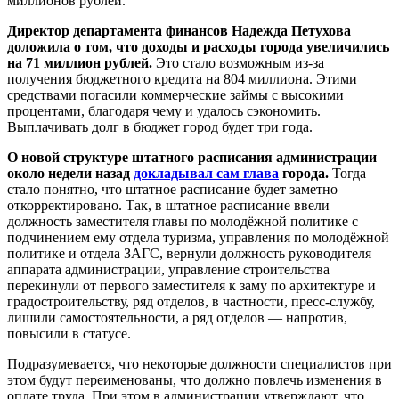
миллионов рублей.
Директор департамента финансов Надежда Петухова
доложила о том, что доходы и расходы города увеличились
на 71 миллион рублей.
Это стало возможным из-за
получения бюджетного кредита на 804 миллиона. Этими
средствами погасили коммерческие займы с высокими
процентами, благодаря чему и удалось сэкономить.
Выплачивать долг в бюджет город будет три года.
О новой структуре штатного расписания администрации
около недели назад
докладывал сам глава
города.
Тогда
стало понятно, что штатное расписание будет заметно
откорректировано. Так, в штатное расписание ввели
должность заместителя главы по молодёжной политике с
подчинением ему отдела туризма, управления по молодёжной
политике и отдела ЗАГС, вернули должность руководителя
аппарата администрации, управление строительства
перекинули от первого заместителя к заму по архитектуре и
градостроительству, ряд отделов, в частности, пресс-службу,
лишили самостоятельности, а ряд отделов — напротив,
повысили в статусе.
Подразумевается, что некоторые должности специалистов при
этом будут переименованы, что должно повлечь изменения в
оплате труда. При этом в администрации утверждают, что