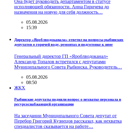
Она будет руководить департаментом в статусе
исполняющей обязанности. Анна Гиричева до
назначения на новую для себя должность…
05.08.2026
15:39
Директор «Яроблводоканала» ответил на вопросы рыбинских
депутатов о горячей воде, ремонтах и подготовке к зиме
Генеральный директор ГП «Яроблводоканал»
Александр Топалов встретился с депутатами
Муниципального Совета Рыбинска. Руководитель…
05.08.2026
08:50
ЖКХ
Рыбинские депутаты подняли вопрос о нехватке персонала в
ресурсоснабжающей организации
На заседании Муниципального Совета депутат от
Перебор Григорий Кузнецов рассказал, как нехватка
специалистов сказывается на работе…