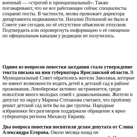
военный — «строгий и принципиальный». Также
поговаривают, что не все работающие сейчас специалисты
сохранят посты. В частности, молва провожает директора
департамента недвижимости. Наталии Поткиной не было в
Совете уже сегодня, но её отсутствие объяснили отпуском.
Подтвердить или опровергнуть информацию о её смещении
по официальным каналам у редакции не получилось.
Одним из вопросов повестки заседания стало утверждение
текста письма на имя губернатора Ярославской области.
В
Муниципальный Совет обратились жители Заволжья, которые
не имеют возможности водить детей в детский сад в районе
проживания. Левобережье активно застраивается, среди
новосёлов много молодых семей с дошкольниками. Жители и
депутат по округу Марина Степанова считают, что проблему
решит детский сад хотя бы на две группы. Народные
избранники без разговоров поддержали обращение к врио
губернатора региона Михаилу Евраеву.
Два вопроса повестки посвятили делам депутата от Слипа
Александра Егорова.
Около месяца назад он