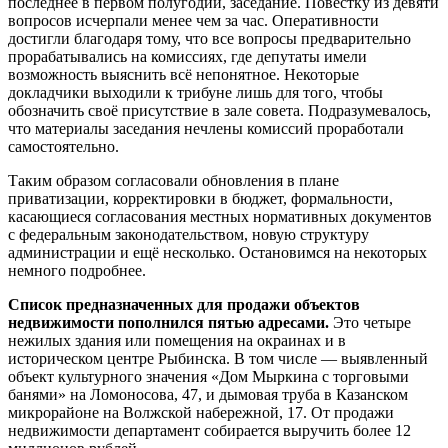
последнее в первом полугодии, заседание. Повестку из девяти
вопросов исчерпали менее чем за час. Оперативности
достигли благодаря тому, что все вопросы предварительно
прорабатывались на комиссиях, где депутаты имели
возможность выяснить всё непонятное. Некоторые
докладчики выходили к трибуне лишь для того, чтобы
обозначить своё присутствие в зале совета. Подразумевалось,
что материалы заседания нечлены комиссий проработали
самостоятельно.
Таким образом согласовали обновления в плане
приватизации, корректировки в бюджет, формальности,
касающиеся согласования местных нормативных документов
с федеральным законодательством, новую структуру
администрации и ещё несколько. Остановимся на некоторых
немного подробнее.
Список предназначенных для продажи объектов
недвижимости пополнился пятью адресами.
Это четыре
нежилых здания или помещения на окраинах и в
историческом центре Рыбинска. В том числе — выявленный
объект культурного значения «Дом Мыркина с торговыми
банями» на Ломоносова, 47, и дымовая труба в Казанском
микрорайоне на Волжской набережной, 17. От продажи
недвижимости департамент собирается выручить более 12