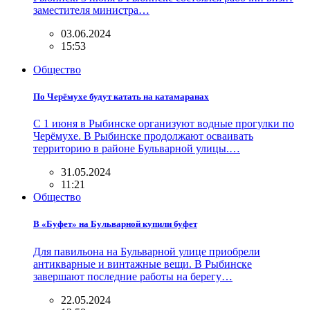
заместителя министра…
03.06.2024
15:53
Общество
По Черёмухе будут катать на катамаранах
С 1 июня в Рыбинске организуют водные прогулки по
Черёмухе. В Рыбинске продолжают осваивать
территорию в районе Бульварной улицы.…
31.05.2024
11:21
Общество
В «Буфет» на Бульварной купили буфет
Для павильона на Бульварной улице приобрели
антикварные и винтажные вещи. В Рыбинске
завершают последние работы на берегу…
22.05.2024