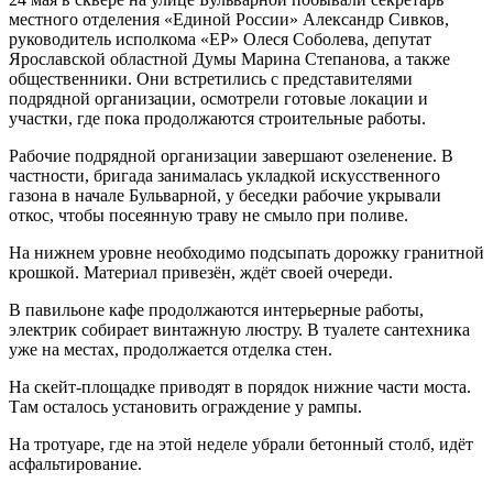
местного отделения «Единой России» Александр Сивков,
руководитель исполкома «ЕР» Олеся Соболева, депутат
Ярославской областной Думы Марина Степанова, а также
общественники. Они встретились с представителями
подрядной организации, осмотрели готовые локации и
участки, где пока продолжаются строительные работы.
Рабочие подрядной организации завершают озеленение. В
частности, бригада занималась укладкой искусственного
газона в начале Бульварной, у беседки рабочие укрывали
откос, чтобы посеянную траву не смыло при поливе.
На нижнем уровне необходимо подсыпать дорожку гранитной
крошкой. Материал привезён, ждёт своей очереди.
В павильоне кафе продолжаются интерьерные работы,
электрик собирает винтажную люстру. В туалете сантехника
уже на местах, продолжается отделка стен.
На скейт-площадке приводят в порядок нижние части моста.
Там осталось установить ограждение у рампы.
На тротуаре, где на этой неделе убрали бетонный столб, идёт
асфальтирование.