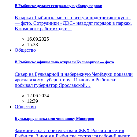
В Рыбинске делают генеральную уборку парков
В парках Рыбинска моют плитку и подстригают кусты
— фото. Сотрудники «ДЭС» наводят порядок в парках.
В комплекс работ входят…
16.09.2025
15:33
Общество
В Рыбинске официально открыли Бульварную — фото
Сквер на Бульварной и набережную Черёмухи показали
ярославскому губернатору. 11 июня в Рыбинске
побывал губернатор Ярославской…
12.06.2024
12:39
Общество
Бульварную показали чиновнику Минстроя
Замминистра строительства и ЖКХ России посетил
Рыбинск. 3 июня в Рыбинске состоялся рабочий визит