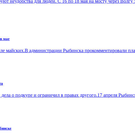
уют неудобства для людей. С 16 по 18 мая на мосту через Волгу
в мае
после майских.В администрации Рыбинска прокомментировали пл
та
дела о подкупе и ограничил в правах другого.17 апреля Рыбин
бинске