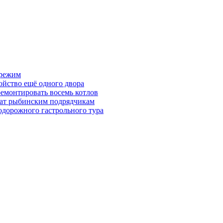
 режим
йство ещё одного двора
емонтировать восемь котлов
чат рыбинским подрядчикам
одорожного гастрольного тура