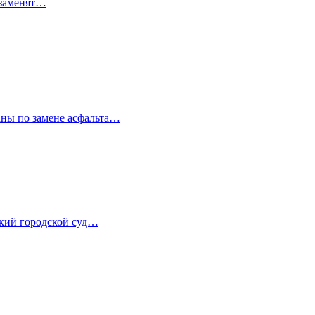
 заменят…
аны по замене асфальта…
ский городской суд…