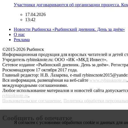
Участники договариваются об организации процесса. Ком
17.04.2026
13:42
Новости Рыбинска «Рыбинский дневник. День за днём»
О нас
Реклама
©2015-2026 Рыбинск
Информационная продукция для взрослых читателей и детей ст
Учредитель rybinsknote.ru: ООО «ИК «МКД Инвест».
Сетевое издание «Рыбинский дневник. День за днём». Регис
Роскомнадзором 17 октября 2017 года.
Главный редактор: Н.В. Лазарева, e-mail rybinscnote2015@yandex
Вся информация, размещённая на веб-сайте
www.rybinsknote.ru
международными соглашениями.
Любое использование материалов и новостей сайта допускается
rybinsknote.ru
.
Пользовательское соглашение.
Политика обработки персональ
Сообщить об опечатке
Я согласен с условиями обработки cookie и данных для а