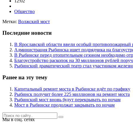
12:02
Общество
Метки:
Волжский мост
Последние новости
В Ярославской области ввели особый противопожарный
Администрация Рыбинска ищет подрядчика на благоустро
В Рыбинске перед отопительным сезоном необходимо отр
Благоустройство раскопок на 30 миллионов рублей пору
Рыбинский драматический театр стал участником железн
Ранее на эту тему
Капитальный ремонт моста в Рыбинске идёт по графику
Рыбинск получит более 225 миллионов на ремонт моста
Рыбинский мост вновь будут перекрывать по ночам
Мост в Рыбинске продолжат закрывать по ночам
Мы в соц. сетях