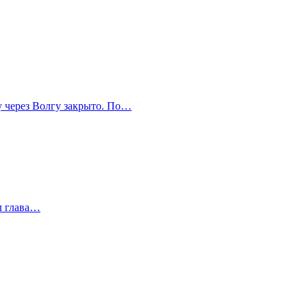
у через Волгу закрыто. По…
л глава…