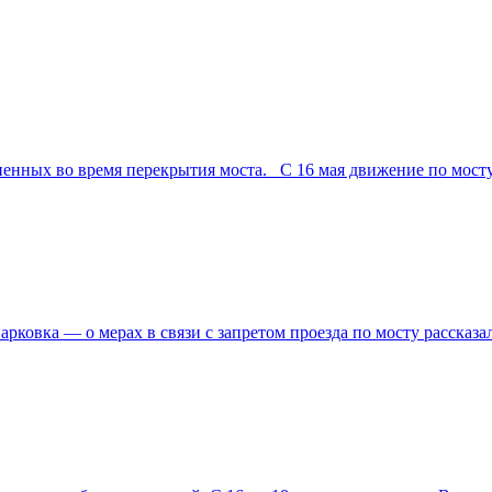
ненных во время перекрытия моста. С 16 мая движение по мост
ковка — о мерах в связи с запретом проезда по мосту рассказа