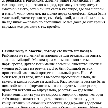
Я родилась в Рыбинске,
жила на улице Плеханова, 37. До
сих пор, когда приезжаю в город, прихожу к этому дому и
смотрю на него, есть или нет свет в квартире, где мы с папой
и мамой жили семь лет, на аллею перед самолётом. Когда была
маленькой, часто гуляли здесь с бабушкой, а с папой катались
на ледянках — прямо по лестницам. Мама даже до сих хранит
варежки мои детские с тех времён.
Сейчас живу в Москве,
потому что шесть лет назад в
Рыбинске не могла найти вариантов для реализации опыта,
знаний, амбиций. Москва дала мне много: контакты,
партнерства, другое понимание времени, ответственности и
умения работать на результат. Это был большой рывок,
принесший заметный профессиональный рост. Но всё
меняется. Для того, чтобы вырасти профессионально, не
важно, в каком городе ты живёшь. Расстояние перестало быть
помехой: всю информацию можно получить в интернете,
провести встречи — виртуально, работать — удалённо.
Начинаешь ценить уже не скорость, энергию города, которая
тебя поддерживает и заводит, а экологию и тишину для
концентрации на сложных проектах, поддержания здоровья,
тянешься к близким, а не бежишь в большие города. Многое