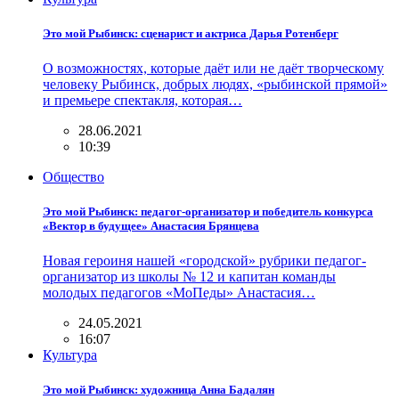
Это мой Рыбинск: сценарист и актриса Дарья Ротенберг
О возможностях, которые даёт или не даёт творческому
человеку Рыбинск, добрых людях, «рыбинской прямой»
и премьере спектакля, которая…
28.06.2021
10:39
Общество
Это мой Рыбинск: педагог-организатор и победитель конкурса
«Вектор в будущее» Анастасия Брянцева
Новая героиня нашей «городской» рубрики педагог-
организатор из школы № 12 и капитан команды
молодых педагогов «МоПеды» Анастасия…
24.05.2021
16:07
Культура
Это мой Рыбинск: художница Анна Бадалян