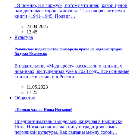
«Я помню, и я горжусь, потому что знаю, какой ценой
нам досталась хорошая жизнь». Так говорят читатели
книги «1941–1945. Подвиг…
23.04.2025
13:45
Культура
Рыбинское издательство приобрело права на издание трудов
Вадима Кожинова
В издательстве «Медиарост» рассказали о книжных
новинках, выпущенных уже в 2023 году. Все основные
книжные выставки в России…
11.05.2023
17:25
Общество
«Полная чаша» Нины Носковой
Предприниматель и модельер, живущая в Рыбинске,
Нина Носкова написала книгу о традициях коми-
пермяцкой культуры. Как связаны между собой…