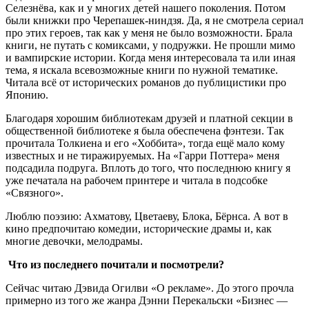
Селезнёва, как и у многих детей нашего поколения. Потом
были книжки про Черепашек-ниндзя. Да, я не смотрела сериал
про этих героев, так как у меня не было возможности. Брала
книги, не путать с комиксами, у подружки. Не прошли мимо
и вампирские истории. Когда меня интересовала та или иная
тема, я искала всевозможные книги по нужной тематике.
Читала всё от исторических романов до публицистики про
Японию.
Благодаря хорошим библиотекам друзей и платной секции в
общественной библиотеке я была обеспечена фэнтези. Так
прочитала Толкиена и его «Хоббита», тогда ещё мало кому
известных и не тиражируемых. На «Гарри Поттера» меня
подсадила подруга. Вплоть до того, что последнюю книгу я
уже печатала на рабочем принтере и читала в подсобке
«Связного».
Люблю поэзию: Ахматову, Цветаеву, Блока, Бёрнса. А вот в
кино предпочитаю комедии, исторические драмы и, как
многие девочки, мелодрамы.
Что из последнего почитали и посмотрели?
Сейчас читаю Дэвида Огилви «О рекламе». До этого прочла
примерно из того же жанра Дэнни Перекальски «Бизнес —