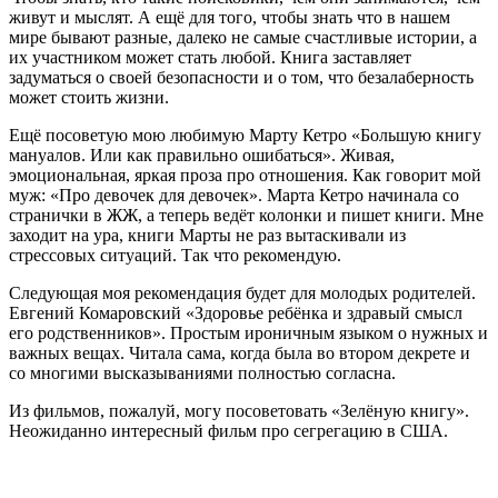
живут и мыслят. А ещё для того, чтобы знать что в нашем
мире бывают разные, далеко не самые счастливые истории, а
их участником может стать любой. Книга заставляет
задуматься о своей безопасности и о том, что безалаберность
может стоить жизни.
Ещё посоветую мою любимую Марту Кетро «Большую книгу
мануалов. Или как правильно ошибаться». Живая,
эмоциональная, яркая проза про отношения. Как говорит мой
муж: «Про девочек для девочек». Марта Кетро начинала со
странички в ЖЖ, а теперь ведёт колонки и пишет книги. Мне
заходит на ура, книги Марты не раз вытаскивали из
стрессовых ситуаций. Так что рекомендую.
Следующая моя рекомендация будет для молодых родителей.
Евгений Комаровский «Здоровье ребёнка и здравый смысл
его родственников». Простым ироничным языком о нужных и
важных вещах. Читала сама, когда была во втором декрете и
со многими высказываниями полностью согласна.
Из фильмов, пожалуй, могу посоветовать «Зелёную книгу».
Неожиданно интересный фильм про сегрегацию в США.