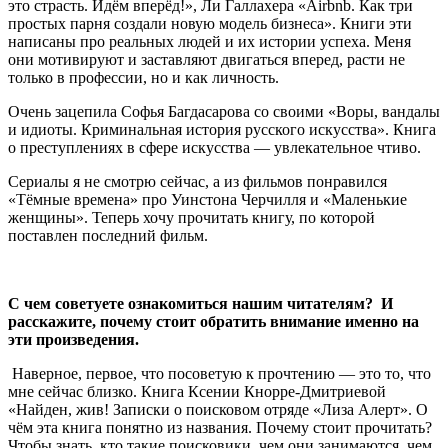
это страсть. Идём вперёд!», Ли Галлахера «Airbnb. Как три
простых парня создали новую модель бизнеса». Книги эти
написаны про реальных людей и их истории успеха. Меня
они мотивируют и заставляют двигаться вперед, расти не
только в профессии, но и как личность.
Очень зацепила Софья Багдасарова со своими «Воры, вандалы
и идиоты. Криминальная история русского искусства». Книга
о преступлениях в сфере искусства — увлекательное чтиво.
Сериалы я не смотрю сейчас, а из фильмов понравился
«Тёмные времена» про Уинстона Черчилля и «Маленькие
женщины». Теперь хочу прочитать книгу, по которой
поставлен последний фильм.
С чем советуете ознакомиться нашим читателям? И
расскажите, почему стоит обратить внимание именно на
эти произведения.
Наверное, первое, что посоветую к прочтению — это то, что
мне сейчас близко. Книга Ксении Кнорре-Дмитриевой
«Найден, жив! Записки о поисковом отряде «Лиза Алерт». О
чём эта книга понятно из названия. Почему стоит прочитать?
Чтобы знать, кто такие поисковики, чем они занимаются, чем